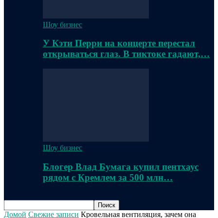
Шоу бизнес
У Кэти Перри на концерте перестал
открываться глаз. В тиктоке гадают,…
Шоу бизнес
Блогер Влад Бумага купил пентхаус
рядом с Кремлем за 500 млн…
Домой
Свежие записи
Кровельная вентиляция, зачем она