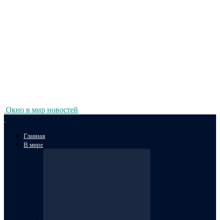
Окно в мир новостей
Главная
В мире