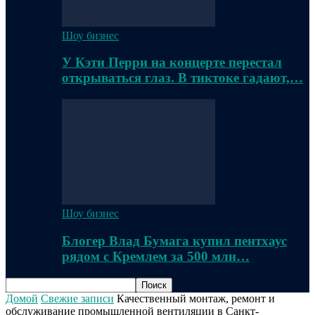
Шоу бизнес
У Кэти Перри на концерте перестал
открываться глаз. В тиктоке гадают,…
Шоу бизнес
Блогер Влад Бумага купил пентхаус
рядом с Кремлем за 500 млн…
Домой
Свежие записи
Качественный монтаж, ремонт и
обслуживание промышленной вентиляции в Санкт-