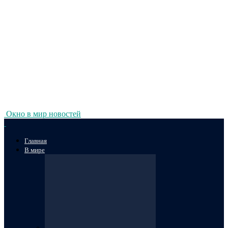
Окно в мир новостей
Главная
В мире