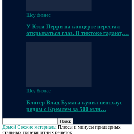
Шоу бизнес
У Кэти Перри на концерте перестал
открываться глаз. В тиктоке гадают,…
Шоу бизнес
Блогер Влад Бумага купил пентхаус
рядом с Кремлем за 500 млн…
Домой
Свежие материалы
Плюсы и минусы придверных
стальных грязезащитных решеток