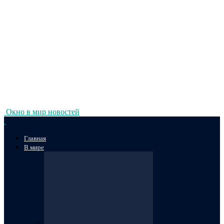
Окно в мир новостей
Главная
В мире