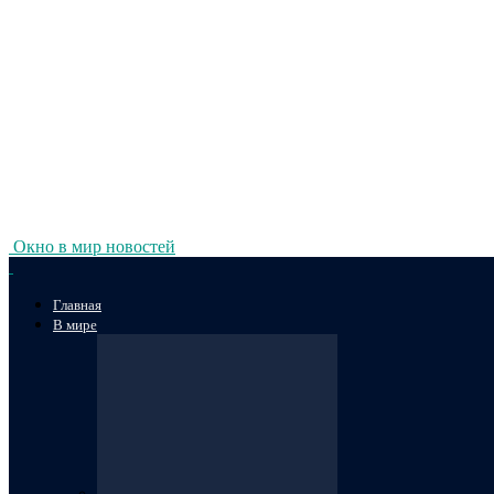
Окно в мир новостей
Главная
В мире