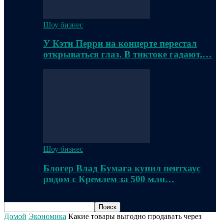
Шоу бизнес
У Кэти Перри на концерте перестал
открываться глаз. В тиктоке гадают,…
Шоу бизнес
Блогер Влад Бумага купил пентхаус
рядом с Кремлем за 500 млн…
Домой
Экономика
Какие товары выгодно продавать через