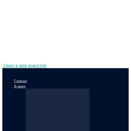
Окно в мир новостей
Главная
В мире