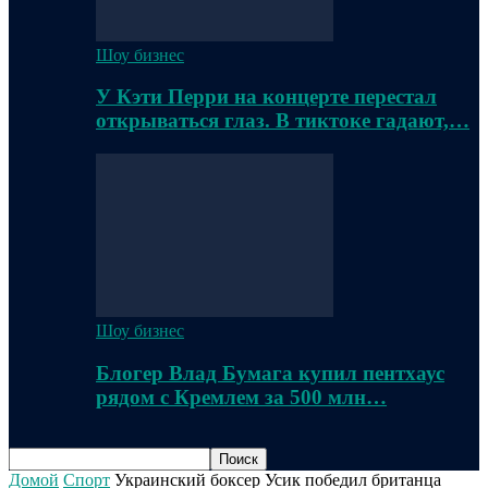
Шоу бизнес
У Кэти Перри на концерте перестал
открываться глаз. В тиктоке гадают,…
Шоу бизнес
Блогер Влад Бумага купил пентхаус
рядом с Кремлем за 500 млн…
Домой
Спорт
Украинский боксер Усик победил британца