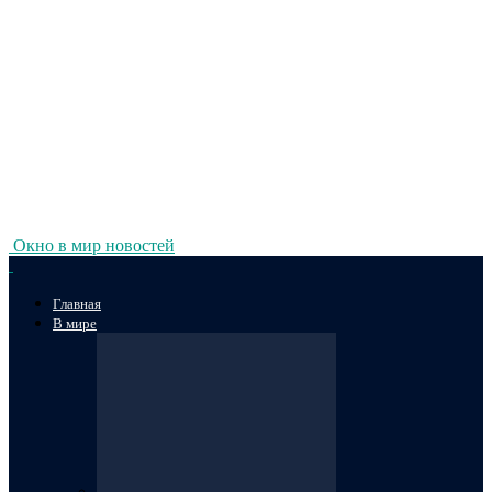
Окно в мир новостей
Главная
В мире