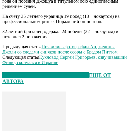
года он победил Джошуа в титульном бою единогласным
решением судей.
На счету 35-летнего украинца 19 побед (13 – нокаутом) на
профессиональном ринге. Поражений он не знал.
32-летний британец одержал 24 победы (22 – нокаутом) и
потерпел 2 поражения.
Предыдущая статья
Появились фотографии Анджелины
Джоли со следами синяков после ссоры с Брэдом Питтом
Следующая статья
Кукловод Сергей Григорьев, озвучивавший
Филю, скончался в Израиле
ЭТО МОЖЕТ БЫТЬ ИНТЕРЕСНО
ЕЩЕ ОТ
АВТОРА