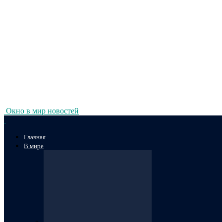
Окно в мир новостей
Главная
В мире