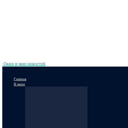
Окно в мир новостей
Главная
В мире