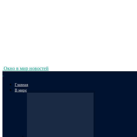
Окно в мир новостей
Главная
В мире