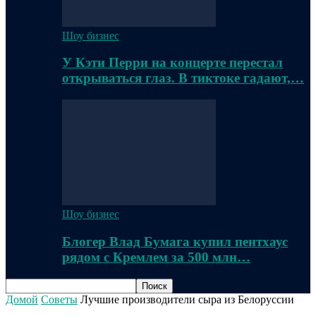
Шоу бизнес
У Кэти Перри на концерте перестал
открываться глаз. В тиктоке гадают,…
Шоу бизнес
Блогер Влад Бумага купил пентхаус
рядом с Кремлем за 500 млн…
Домой
Советы
Лучшие производители сыра из Белоруссии