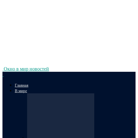
Окно в мир новостей
Главная
В мире