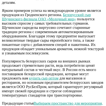
деталям.
Ярким примером успеха на международном уровне является
продукция из Гродненского региона.
Белорусский сыр
Щучинского филиала ОАО «Молочный мир»
пользуется
высоким спросом у самых требовательных гурманов.
Щучинские сыроделы виртуозно сочетают старинные
традиции региона с современным автоматизированным
оборудованием. Благодаря этому предприятие выпускает
великолепные твердые сыры европейского типа, а также
пикантные сорта с добавлением специй и пажитника. Их
продукция обладает уникальным ароматом, нежной текстурой
и узнаваемым послевкусием.
Популярность белорусских сыров на внешних рынках
продолжает стремительно расти, ведь потребители ценят
натуральный состав и честный вкус. В России есть много
поставщиков белорусской продукции, которые могут
предложить вам
купить сыр оптом
для магазинов и
ресторанов, но основным предтавителем белорусских заводов
является ООО РусБелПром, который гарантирует регулярный
импорт свежей продукции и строгое соблюдение
температурных стандартов при транспортировке.
Предыдущая статья
Выбираем пространство для мероприятия,