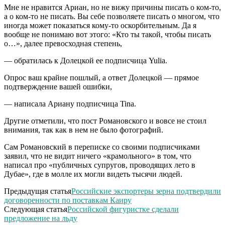
Мне не нравится Ариан, но не вижу причины писать о ком-то,
а о ком-то не писать. Вы себе позволяете писать о многом, что
иногда может показаться кому-то оскорбительным. Да я
вообще не понимаю вот этого: «Кто ты такой, чтобы писать
о…», далее превосходная степень,
— обратилась к Долецкой ее подписчица Yulia.
Опрос ваш крайне пошлый, а ответ Долецкой — прямое
подтверждение вашей ошибки,
— написала Ариану подписчица Tina.
Другие отметили, что пост Романовского и вовсе не стоил
внимания, так как в нем не было фотографий.
Сам Романовский в переписке со своими подписчиками
заявил, что не видит ничего «крамольного» в том, что
написал про «публичных супругов, проводящих лето в
Дубае», где в молле их могли видеть тысячи людей.
Предыдущая статья
Российские экспортеры зерна подтвердили
договоренности по поставкам Каиру
Следующая статья
Российской фигуристке сделали
предложение на льду