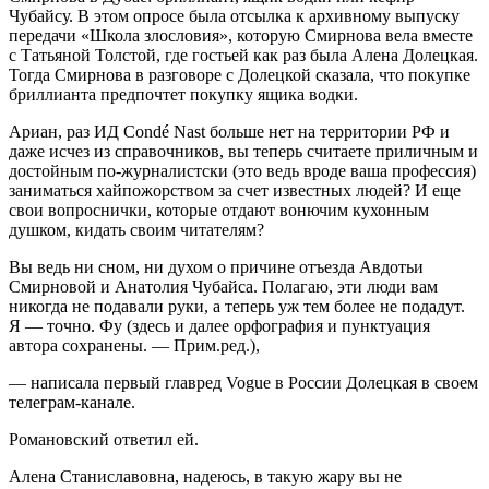
Чубайсу. В этом опросе была отсылка к архивному выпуску
передачи «Школа злословия», которую Смирнова вела вместе
с Татьяной Толстой, где гостьей как раз была Алена Долецкая.
Тогда Смирнова в разговоре с Долецкой сказала, что покупке
бриллианта предпочтет покупку ящика водки.
Ариан, раз ИД Condé Nast больше нет на территории РФ и
даже исчез из справочников, вы теперь считаете приличным и
достойным по-журналистски (это ведь вроде ваша профессия)
заниматься хайпожорством за счет известных людей? И еще
свои вопроснички, которые отдают вонючим кухонным
душком, кидать своим читателям?
Вы ведь ни сном, ни духом о причине отъезда Авдотьи
Смирновой и Анатолия Чубайса. Полагаю, эти люди вам
никогда не подавали руки, а теперь уж тем более не подадут.
Я — точно. Фу (здесь и далее орфография и пунктуация
автора сохранены. — Прим.ред.),
— написала первый главред Vogue в России Долецкая в своем
телеграм-канале.
Романовский ответил ей.
Алена Станиславовна, надеюсь, в такую жару вы не