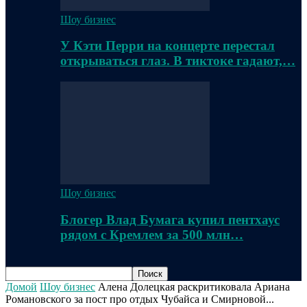
Шоу бизнес
У Кэти Перри на концерте перестал
открываться глаз. В тиктоке гадают,…
Шоу бизнес
Блогер Влад Бумага купил пентхаус
рядом с Кремлем за 500 млн…
Домой
Шоу бизнес
Алена Долецкая раскритиковала Ариана
Романовского за пост про отдых Чубайса и Смирновой...