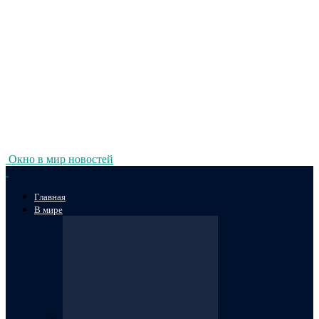
Окно в мир новостей
Главная
В мире