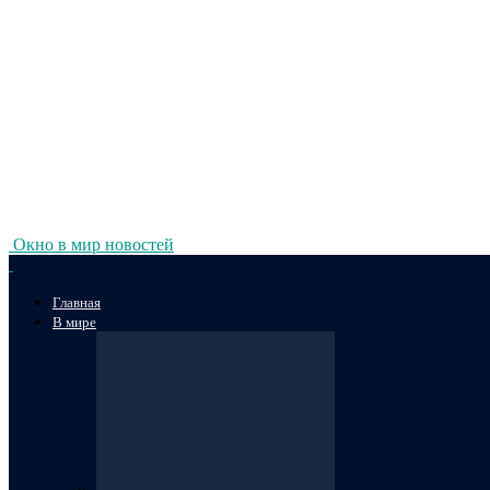
Окно в мир новостей
Главная
В мире