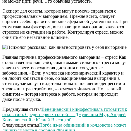
не может идти речи. Это обычная усталость.
Эксперт дал советы, которые могут помочь справиться с
профессиональным выгоранием. Прежде всего, следует
спросить себя: нравится ли мне сфера моей деятельности. При
этом главным фактором, вызывающим выгорание, являются
стрессовые ситуации на работе. Контролируя стресс, можно
снизить его негативное влияние.
Главная причина профессионального выгорания – стресс Как
стало известно наш сайт, симптомами сильного стресса могут
являться вегетососудистая дистония и сосудистые
заболевания. «Если у человека ипохондрический характер и
он любит копаться в себе, об эмоциональном выгорании в
этом случае могут свидетельствовать появление депрессии и
тревожных расстройств», – отмечает Филатов. Но главный
симптом – потеря интереса к работе, которая не проходит
даже после отдыха.
Предыдущая статья
Венецианский кинофестиваль готовится к
открытию. Среди первых гостей — Джулианна Мур, Андрей
Кончаловский с Юлией Высоцкой
Следующая статья
Погба из-за обвинений в колдовстве может
лишиться места в сборной Франции