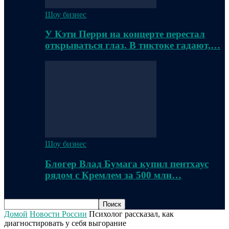
Шоу бизнес
У Кэти Перри на концерте перестал
открываться глаз. В тиктоке гадают,…
Шоу бизнес
Блогер Влад Бумага купил пентхаус
рядом с Кремлем за 500 млн…
Домой
Новости России
Психолог рассказал, как
диагностировать у себя выгорание