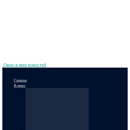
Окно в мир новостей
Главная
В мире