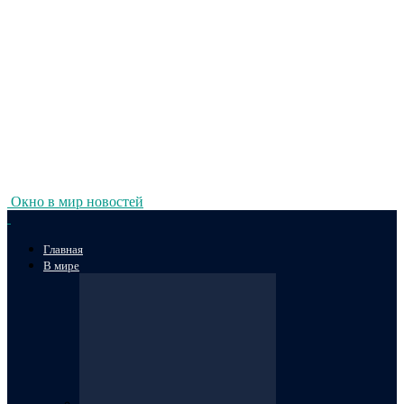
Окно в мир новостей
Главная
В мире