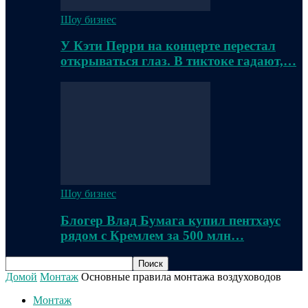
Шоу бизнес
У Кэти Перри на концерте перестал
открываться глаз. В тиктоке гадают,…
Шоу бизнес
Блогер Влад Бумага купил пентхаус
рядом с Кремлем за 500 млн…
Домой
Монтаж
Основные правила монтажа воздуховодов
Монтаж