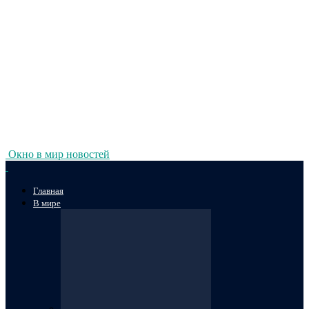
Окно в мир новостей
Главная
В мире