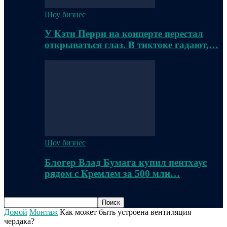
Шоу бизнес
У Кэти Перри на концерте перестал
открываться глаз. В тиктоке гадают,…
Шоу бизнес
Блогер Влад Бумага купил пентхаус
рядом с Кремлем за 500 млн…
Домой
Монтаж
Как может быть устроена вентиляция
чердака?