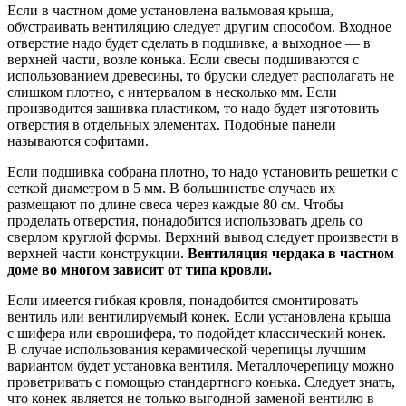
Если в частном доме установлена вальмовая крыша,
обустраивать вентиляцию следует другим способом. Входное
отверстие надо будет сделать в подшивке, а выходное — в
верхней части, возле конька. Если свесы подшиваются с
использованием древесины, то бруски следует располагать не
слишком плотно, с интервалом в несколько мм. Если
производится зашивка пластиком, то надо будет изготовить
отверстия в отдельных элементах. Подобные панели
называются софитами.
Если подшивка собрана плотно, то надо установить решетки с
сеткой диаметром в 5 мм. В большинстве случаев их
размещают по длине свеса через каждые 80 см. Чтобы
проделать отверстия, понадобится использовать дрель со
сверлом круглой формы. Верхний вывод следует произвести в
верхней части конструкции.
Вентиляция чердака в частном
доме во многом зависит от типа кровли.
Если имеется гибкая кровля, понадобится смонтировать
вентиль или вентилируемый конек. Если установлена крыша
с шифера или еврошифера, то подойдет классический конек.
В случае использования керамической черепицы лучшим
вариантом будет установка вентиля. Металлочерепицу можно
проветривать с помощью стандартного конька. Следует знать,
что конек является не только выгодной заменой вентилю в