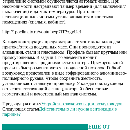
Управление системой осуществляется автоматически. При
необходимости настраивают таймер времени (для включения/
выключения) и датчик температуры. Приточные
вентиляционные системы устанавливаются в «чистых»
помещениях (спальня, кабинет).
http://1poclimaty.ru/youtu.be/p7fT3zgyUcI
Каждая конструкция предусматривает монтаж каналов для
притока/оттока воздушных масс. Они производятся из
алюминия, стали и пластмассы. Профиль бывает круглым или
прямоугольным. В задачи 1-го элемента входит
предотвращение аэродинамических потерь. Прямоугольный
профиль быстро монтируется в подвесной потолок. Гибкий
воздуховод представлен в виде гофрированного алюминиево-
полимерного рукава. Чтобы сохранить жесткость,
устанавливают стальную проволоку. У каждого воздуховода
есть соответствующий фланец, который обеспечивает
герметичный и качественный монтаж системы.
Предыдущая статья
Устройство звукоизоляции воздуховодов
Следующая статья
Действительно ли нужна вентиляция в
парилке?
ЭТО МОЖЕТ БЫТЬ ИНТЕРЕСНО
ЕЩЕ ОТ