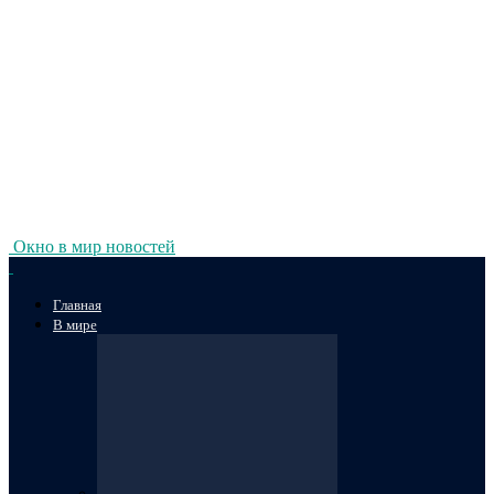
Окно в мир новостей
Главная
В мире