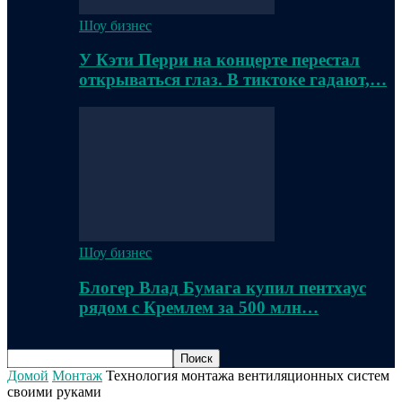
Шоу бизнес
У Кэти Перри на концерте перестал
открываться глаз. В тиктоке гадают,…
Шоу бизнес
Блогер Влад Бумага купил пентхаус
рядом с Кремлем за 500 млн…
Домой
Монтаж
Технология монтажа вентиляционных систем
своими руками