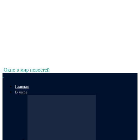
Окно в мир новостей
Главная
В мире