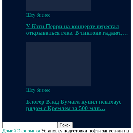
Шоу бизнес
У Кэти Перри на концерте перестал
открываться глаз. В тиктоке гадают,…
Шоу бизнес
Блогер Влад Бумага купил пентхаус
рядом с Кремлем за 500 млн…
Домой
Экономика
Установку подготовки нефти запустили на