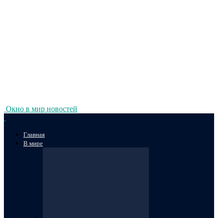
Окно в мир новостей
Главная
В мире