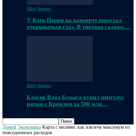
Шоу бизнес
У Кэти Перри на концерте перестал
открываться глаз. В тиктоке гадают,…
Шоу бизнес
Блогер Влад Бумага купил пентхаус
рядом с Кремлем за 500 млн…
Домой
Экономика
Карта с милями: как извлечь максимум из
повседневных расходов