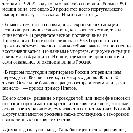
темпами. В 2021 году только наш союз поставил больше 350
машин вина, это около 20 процентов всего португальского
импорта вина», — рассказал Ипатов агентству.
Однако затем, по его словам, из-за европейских санкций
возникли различные сложности, как логистические, так и
финансовые. В результате весной поставки вина из
Португалии в Россию обвалились до 20-30 процентов от
прежних объемов, экспорт только сейчас начинает постепенно
восстанавливаться. По данным импортера, ещё хуже ситуация
с винами из Франции и Италии, где многие производители
сами отказались от экспорта вина в Россию.
«В первом полугодии партнеры из России отправили нам
переводами 390 тысяч евро, из которых дошло 30 или 50
тысяч. Остальное было возвращено отправителям или где-то
зависло», — привел пример Ипатов.
По его словам, решение о проводке той или иной финансовой
операции принимает конкретный банковский клерк, который
основывается на одному ему известных инструкциях. В самой
Португалии многие россияне также столкнулись с заморозкой
своих личных банковских счетов.
«Доходит до казусов, когда банк блокирует счета россиянок,