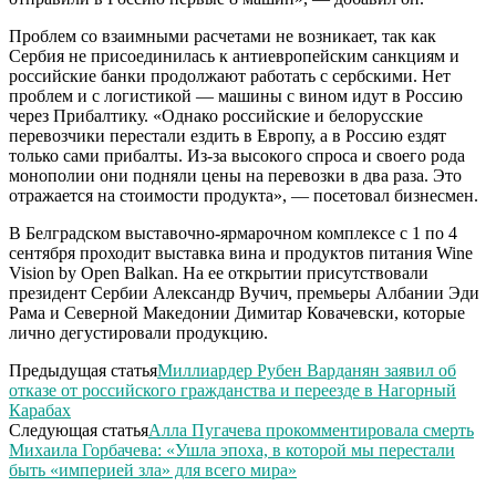
Проблем со взаимными расчетами не возникает, так как
Сербия не присоединилась к антиевропейским санкциям и
российские банки продолжают работать с сербскими. Нет
проблем и с логистикой — машины с вином идут в Россию
через Прибалтику. «Однако российские и белорусские
перевозчики перестали ездить в Европу, а в Россию ездят
только сами прибалты. Из-за высокого спроса и своего рода
монополии они подняли цены на перевозки в два раза. Это
отражается на стоимости продукта», — посетовал бизнесмен.
В Белградском выставочно-ярмарочном комплексе с 1 по 4
сентября проходит выставка вина и продуктов питания Wine
Vision by Open Balkan. На ее открытии присутствовали
президент Сербии Александр Вучич, премьеры Албании Эди
Рама и Северной Македонии Димитар Ковачевски, которые
лично дегустировали продукцию.
Предыдущая статья
Миллиардер Рубен Варданян заявил об
отказе от российского гражданства и переезде в Нагорный
Карабах
Следующая статья
Алла Пугачева прокомментировала смерть
Михаила Горбачева: «Ушла эпоха, в которой мы перестали
быть «империей зла» для всего мира»