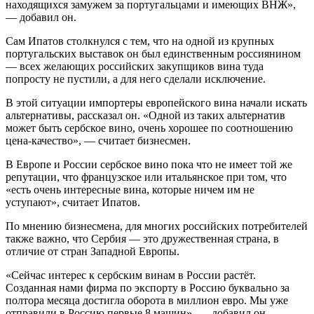
находящихся замужем за португальцами и имеющих ВНЖ»,
— добавил он.
Сам Ипатов столкнулся с тем, что на одной из крупных
португальских выставок он был единственным россиянином
— всех желающих российских закупщиков вина туда
попросту не пустили, а для него сделали исключение.
В этой ситуации импортеры европейского вина начали искать
альтернативы, рассказал он. «Одной из таких альтернатив
может быть сербское вино, очень хорошее по соотношению
цена-качество», — считает бизнесмен.
В Европе и России сербское вино пока что не имеет той же
репутации, что французское или итальянское при том, что
«есть очень интересные вина, которые ничем им не
уступают», считает Ипатов.
По мнению бизнесмена, для многих российских потребителей
также важно, что Сербия — это дружественная страна, в
отличие от стран Западной Европы.
«Сейчас интерес к сербским винам в России растёт.
Созданная нами фирма по экспорту в Россию буквально за
полтора месяца достигла оборота в миллион евро. Мы уже
отправили в Россию первые 8 машин», — добавил он.