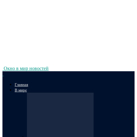
Окно в мир новостей
Главная
В мире