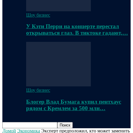
Шоу бизнес
У Кэти Перри на концерте перестал
открываться глаз. В тиктоке гадают,…
Шоу бизнес
Блогер Влад Бумага купил пентхаус
рядом с Кремлем за 500 млн…
Домой
Экономика
Эксперт предположил, кто может заменить