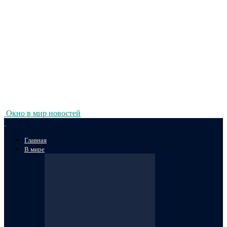
Окно в мир новостей
Главная
В мире