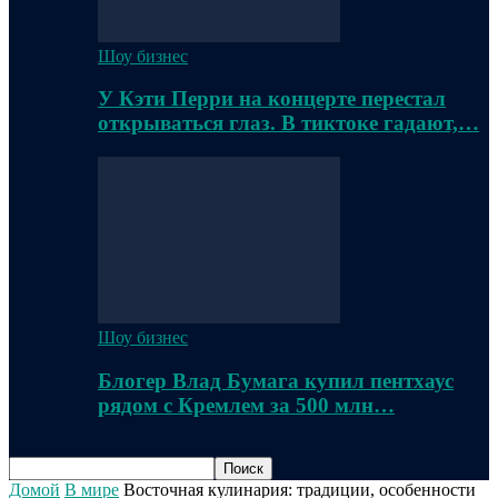
Шоу бизнес
У Кэти Перри на концерте перестал
открываться глаз. В тиктоке гадают,…
Шоу бизнес
Блогер Влад Бумага купил пентхаус
рядом с Кремлем за 500 млн…
Домой
В мире
Восточная кулинария: традиции, особенности