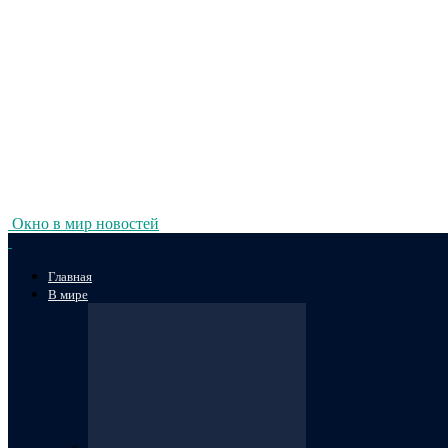
Окно в мир новостей
Главная
В мире