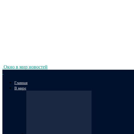
Окно в мир новостей
Главная
В мире