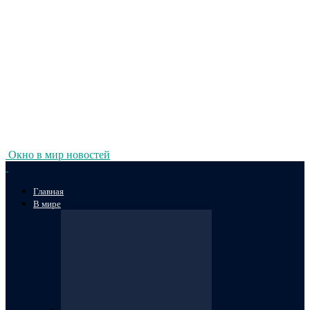
Окно в мир новостей
Главная
В мире