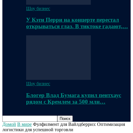
Шоу бизнес
У Кэти Перри на концерте перестал
открываться глаз. В тиктоке гадают,…
Шоу бизнес
Блогер Влад Бумага купил пентхаус
рядом с Кремлем за 500 млн…
Домой
В мире
Фулфилмент для Вайлдберриз: Оптимизация
логистики для успешной торговли