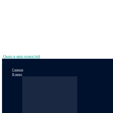
Окно в мир новостей
Главная
В мире