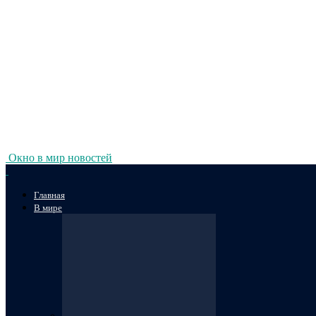
Окно в мир новостей
Главная
В мире