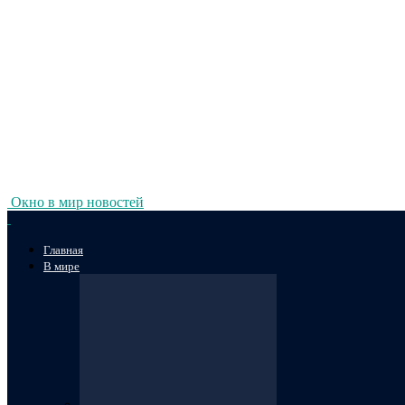
Окно в мир новостей
Главная
В мире