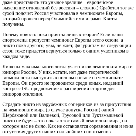
даже представить это унылое зрелище – европейское
выяснение отношений без россиян – сложно.) Сработал тот же
сухой подсчет: Россия участвовала в чемпионате Европы,
который прошел перед Олимпийскими играми. Квоты
получены.
Почему новость пока приятна лишь в теории? Если наши
спортсмены пропустят чемпионат Европы этого сезона, а
никто пока другого, увы, не ждет, фигуристам на следующий
сезон тоже придется вернуться только с одним участником в
каждом виде.
Лишены максимального числа участников чемпионата мира и
юниоры России. У них, кстати, нет даже теоретической
возможности выступить в полном составе на чемпионате
Европы. Он просто не проводится среди юных, недавний
конгресс ISU предложение о расширении стартов для
юниоров отклонил.
Страдать никто из зарубежных соперников из-за присутствия
на чемпионате мира (в случае допуска России) одной
Щербаковой или Валиевой, Трусовой или Туктамышевой
никто не будет – это показал тот самый чемпионат мира, на
котором нас не было. Как не остановятся соревнования и из-за
отсутствия других наших сильнейших спортсменов.