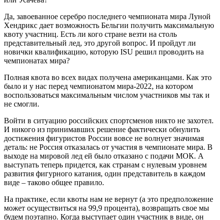
Да, завоеванное серебро последнего чемпионата мира Луной
Хендрикс дает возможность Бельгии получить максимальную
квоту участниц. Есть ли кого стране везти на столь
представительный лед, это другой вопрос. И пройдут ли
новички квалификацию, которую ISU решил проводить на
чемпионатах мира?
Полная квота во всех видах получена американцами. Как это
было и у нас перед чемпионатом мира-2022, на котором
воспользоваться максимальным числом участников мы так и
не смогли.
Войти в ситуацию российских спортсменов никто не захотел.
И никого из принимавших решение фактически обнулить
достижения фигуристов России вовсе не волнует значимая
деталь: не Россия отказалась от участия в чемпионате мира. В
выходе на мировой лед ей было отказано с подачи МОК. А
выступать теперь придется, как странам с нулевым уровнем
развития фигурного катания, один представитель в каждом
виде – таково общее правило.
На практике, если квоты нам не вернут (а это предположение
может осуществиться на 99,9 процента), возвращать свое мы
будем поэтапно. Когда выступает один участник в виде, он