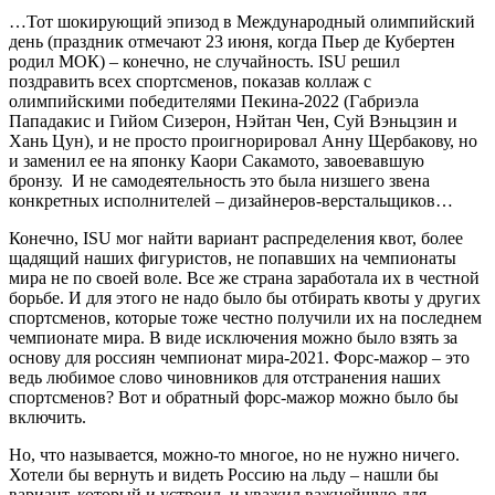
…Тот шокирующий эпизод в Международный олимпийский
день (праздник отмечают 23 июня, когда Пьер де Кубертен
родил МОК) – конечно, не случайность. ISU решил
поздравить всех спортсменов, показав коллаж с
олимпийскими победителями Пекина-2022 (Габриэла
Пападакис и Гийом Сизерон, Нэйтан Чен, Суй Вэньцзин и
Хань Цун), и не просто проигнорировал Анну Щербакову, но
и заменил ее на японку Каори Сакамото, завоевавшую
бронзу. И не самодеятельность это была низшего звена
конкретных исполнителей – дизайнеров-верстальщиков…
Конечно, ISU мог найти вариант распределения квот, более
щадящий наших фигуристов, не попавших на чемпионаты
мира не по своей воле. Все же страна заработала их в честной
борьбе. И для этого не надо было бы отбирать квоты у других
спортсменов, которые тоже честно получили их на последнем
чемпионате мира. В виде исключения можно было взять за
основу для россиян чемпионат мира-2021. Форс-мажор – это
ведь любимое слово чиновников для отстранения наших
спортсменов? Вот и обратный форс-мажор можно было бы
включить.
Но, что называется, можно-то многое, но не нужно ничего.
Хотели бы вернуть и видеть Россию на льду – нашли бы
вариант, который и устроил, и уважил важнейшую для