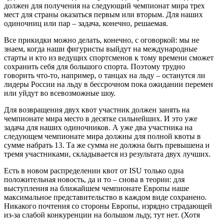
должен для получения на следующий чемпионат мира трех
мест для страны оказаться первым или вторым. Для наших
одиночниц или пар – задача, конечно, решаемая.
Все прикидки можно делать, конечно, с оговоркой: мы не
знаем, когда наши фигуристы выйдут на международные
старты и кто из ведущих спортсменов к тому времени сможет
сохранить себя для большого спорта. Поэтому трудно
говорить что-то, например, о танцах на льду – останутся ли
лидеры России на льду в бессрочном пока ожидании перемен
или уйдут во всевозможные шоу.
Для возвращения двух квот участник должен занять на
чемпионате мира место в десятке сильнейших. И это уже
задача для наших одиночников. А уже два участника на
следующем чемпионате мира должны для полной квоты в
сумме набрать 13. Та же сумма не должна быть превышена и
тремя участниками, складывается из результата двух лучших.
Есть в новом распределении квот от ISU только одна
положительная новость, да и то – снова в теории: для
выступления на ближайшем чемпионате Европы наше
максимальное представительство в каждом виде сохранено.
Никакого почтения со стороны Европы, изрядно страдающей
из-за слабой конкуренции на большом льду, тут нет. (Хотя