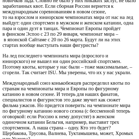
новичков льда. Словно не было у них никаких заслуг, не было
заработанных квот. Если сборная России вернется к
международным соревнованиям в новом сезоне,
то на взрослом и юниорском чемпионатах мира от нас на лед
выйдут: один спортсмен в мужском и женском катании, одна
пара и один дуэт в танцах. Чемпионат Европы пройдет
в финском Эспоо с 23 по 29 января, чемпионат мира –
в японской Сайтаме с 20 по 26 марта. Будут ли на этих
стартах вообще выступать наши фигуристы?
На лед последнего чемпионата мира (взрослого и
юниорского) не вышел ни один российский спортсмен.
Поэтому квоты, которые у нас были – тоже максимальные, –
сгорели. Так считает ISU. Мы уверены, что их у нас украли.
Международный союз конькобежцев распределил квоты по
странам на чемпионаты мира и Европы по фигурному
катанию в новом сезоне. И теперь для наших фанатов,
специалистов и фигуристов это даже звучит как сюжет
фильма ужасов. Но придется поверить: на чемпионате мира
по фигурному катанию нового сезона (с бессменной теперь
оговоркой: если Россию к нему допустят) в женском
одиночном катании Бельгия, например, выставит трех
спортсменок. А наша страна – одну. Кто это будет?
Щербакова, Трусова, Валиева, Туктамышева, может, Хромых
или Усачева?