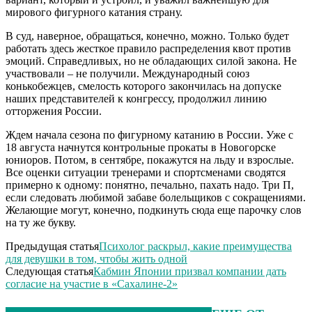
мирового фигурного катания страну.
В суд, наверное, обращаться, конечно, можно. Только будет
работать здесь жесткое правило распределения квот против
эмоций. Справедливых, но не обладающих силой закона. Не
участвовали – не получили. Международный союз
конькобежцев, смелость которого закончилась на допуске
наших представителей к конгрессу, продолжил линию
отторжения России.
Ждем начала сезона по фигурному катанию в России. Уже с
18 августа начнутся контрольные прокаты в Новогорске
юниоров. Потом, в сентябре, покажутся на льду и взрослые.
Все оценки ситуации тренерами и спортсменами сводятся
примерно к одному: понятно, печально, пахать надо. Три П,
если следовать любимой забаве болельщиков с сокращениями.
Желающие могут, конечно, подкинуть сюда еще парочку слов
на ту же букву.
Предыдущая статья
Психолог раскрыл, какие преимущества
для девушки в том, чтобы жить одной
Следующая статья
Кабмин Японии призвал компании дать
согласие на участие в «Сахалине-2»