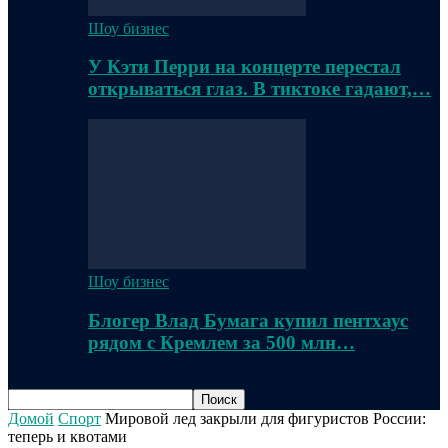
Шоу бизнес
У Кэти Перри на концерте перестал
открываться глаз. В тиктоке гадают,…
Шоу бизнес
Блогер Влад Бумага купил пентхаус
рядом с Кремлем за 500 млн…
Домой
Спорт
Мировой лед закрыли для фигуристов России:
теперь и квотами