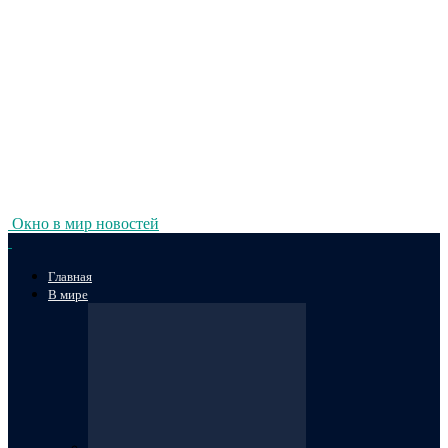
Окно в мир новостей
Главная
В мире