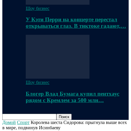
Шоу бизнес
У Кэти Перри на концерте перестал
открываться глаз. В тиктоке гадают,…
Шоу бизнес
Блогер Влад Бумага купил пентхаус
рядом с Кремлем за 500 млн…
Домой
Спорт
Королева шеста Сидорова: прыгнула выше всех
в мире, подвинув Исинбаеву