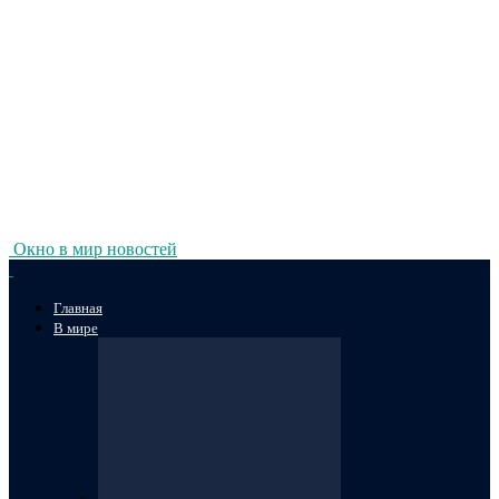
Окно в мир новостей
Главная
В мире