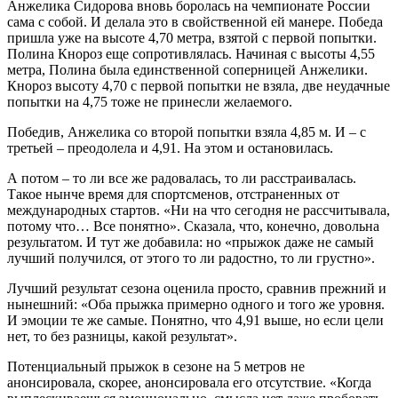
Анжелика Сидорова вновь боролась на чемпионате России
сама с собой. И делала это в свойственной ей манере. Победа
пришла уже на высоте 4,70 метра, взятой с первой попытки.
Полина Кнороз еще сопротивлялась. Начиная с высоты 4,55
метра, Полина была единственной соперницей Анжелики.
Кнороз высоту 4,70 с первой попытки не взяла, две неудачные
попытки на 4,75 тоже не принесли желаемого.
Победив, Анжелика со второй попытки взяла 4,85 м. И – с
третьей – преодолела и 4,91. На этом и остановилась.
А потом – то ли все же радовалась, то ли расстраивалась.
Такое нынче время для спортсменов, отстраненных от
международных стартов. «Ни на что сегодня не рассчитывала,
потому что… Все понятно». Сказала, что, конечно, довольна
результатом. И тут же добавила: но «прыжок даже не самый
лучший получился, от этого то ли радостно, то ли грустно».
Лучший результат сезона оценила просто, сравнив прежний и
нынешний: «Оба прыжка примерно одного и того же уровня.
И эмоции те же самые. Понятно, что 4,91 выше, но если цели
нет, то без разницы, какой результат».
Потенциальный прыжок в сезоне на 5 метров не
анонсировала, скорее, анонсировала его отсутствие. «Когда