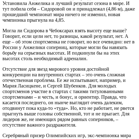
Установила Анжелика и лучший результат сезона в мире. И
тут побила себя – Сидоровой он и принадлежал (4,86 м), даже
прошедший чемпионат мира ничего не изменил, новая
чемпионка прыгнула на 4,85.
Могла ли Сидорова в Чебоксарах взять высоту еще выше?
Говорит, если цели нет, то разницы, какой результат, нет. А
еще – об этом спортсменка не говорит, но все очевидно: нет в
России у Анжелики соперниц, которые могли бы навязать
борьбу на серьезных высотах. И подкинули бы на этих
высотах столь необходимый адреналин.
Отсутствие для звезд мирового уровня достойной
конкуренции на внутренних стартах – это очень сложная
отечественная проблема. Ее же испытывают, например, и
Мария Ласицкене, и Сергей Шубенков. Для молодых
спортсменов участие в стартах с такими титулованными
спортсменами – и честь, и бонус, и ориентир. Правда, что
касается последнего, он нынче выглядит очень далеким,
отодвинут пока куда-то «туда». Но, кто не работает, не рвется
прыгнуть выше головы собственной, тот и не прыгает. Для
лидеров же, не имеющих рядом равных соперников, –
отсутствие важного раздражителя.
Серебряный призер Олимпийских игр, экс-чемпионка мира