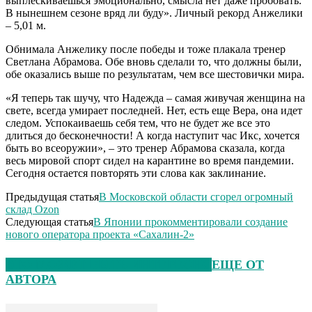
выплескиваешься эмоционально, смысла нет даже пробовать.
В нынешнем сезоне вряд ли буду». Личный рекорд Анжелики
– 5,01 м.
Обнимала Анжелику после победы и тоже плакала тренер
Светлана Абрамова. Обе вновь сделали то, что должны были,
обе оказались выше по результатам, чем все шестовички мира.
«Я теперь так шучу, что Надежда – самая живучая женщина на
свете, всегда умирает последней. Нет, есть еще Вера, она идет
следом. Успокаиваешь себя тем, что не будет же все это
длиться до бесконечности! А когда наступит час Икс, хочется
быть во всеоружии», – это тренер Абрамова сказала, когда
весь мировой спорт сидел на карантине во время пандемии.
Сегодня остается повторять эти слова как заклинание.
Предыдущая статья
В Московской области сгорел огромный
склад Ozon
Следующая статья
В Японии прокомментировали создание
нового оператора проекта «Сахалин-2»
ЭТО МОЖЕТ БЫТЬ ИНТЕРЕСНО
ЕЩЕ ОТ
АВТОРА