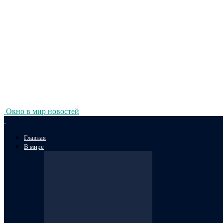
Окно в мир новостей
Главная
В мире