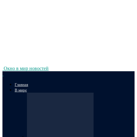
Окно в мир новостей
Главная
В мире