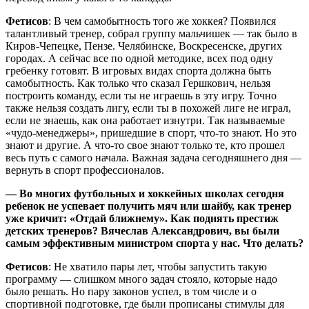
Фетисов
: В чем самобытность того же хоккея? Появился
талантливый тренер, собрал группу мальчишек — так было в
Киров-Чепецке, Пензе. Челябинске, Воскресенске, других
городах. А сейчас все по одной методике, всех под одну
гребенку готовят. В игровых видах спорта должна быть
самобытность. Как только что сказал Гершкович, нельзя
построить команду, если ты не играешь в эту игру. Точно
также нельзя создать лигу, если ты в похожей лиге не играл,
если не знаешь, как она работает изнутри. Так называемые
«чудо-менеджеры», пришедшие в спорт, что-то знают. Но это
знают и другие. А что-то свое знают только те, кто прошел
весь путь с самого начала. Важная задача сегодняшнего дня —
вернуть в спорт профессионалов.
— Во многих футбольных и хоккейных школах сегодня
ребенок не успевает получить мяч или шайбу, как тренер
уже кричит: «Отдай ближнему». Как поднять престиж
детских тренеров? Вячеслав Александрович, вы были
самым эффективным министром спорта у нас. Что делать?
Фетисов
: Не хватило пары лет, чтобы запустить такую
программу — слишком много задач стояло, которые надо
было решать. Но пару законов успел, в том числе и о
спортивной подготовке, где были прописаны стимулы для