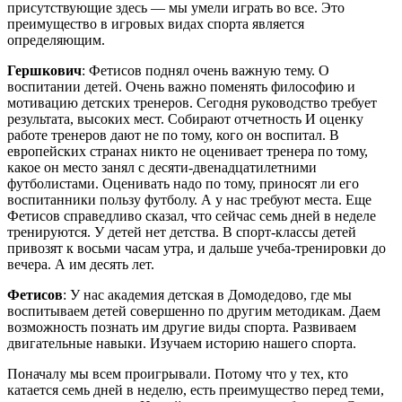
присутствующие здесь — мы умели играть во все. Это
преимущество в игровых видах спорта является
определяющим.
Гершкович
: Фетисов поднял очень важную тему. О
воспитании детей. Очень важно поменять философию и
мотивацию детских тренеров. Сегодня руководство требует
результата, высоких мест. Собирают отчетность И оценку
работе тренеров дают не по тому, кого он воспитал. В
европейских странах никто не оценивает тренера по тому,
какое он место занял с десяти-двенадцатилетними
футболистами. Оценивать надо по тому, приносят ли его
воспитанники пользу футболу. А у нас требуют места. Еще
Фетисов справедливо сказал, что сейчас семь дней в неделе
тренируются. У детей нет детства. В спорт-классы детей
привозят к восьми часам утра, и дальше учеба-тренировки до
вечера. А им десять лет.
Фетисов
: У нас академия детская в Домодедово, где мы
воспитываем детей совершенно по другим методикам. Даем
возможность познать им другие виды спорта. Развиваем
двигательные навыки. Изучаем историю нашего спорта.
Поначалу мы всем проигрывали. Потому что у тех, кто
катается семь дней в неделю, есть преимущество перед теми,