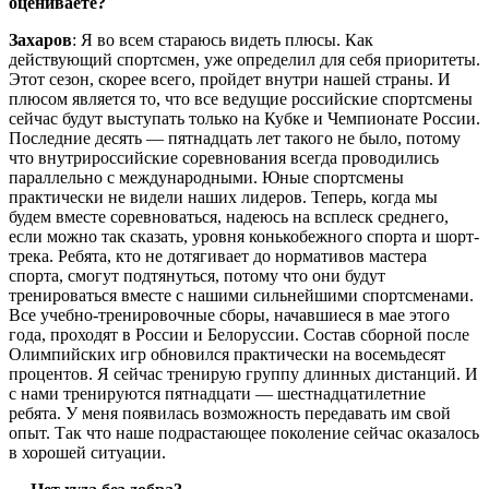
оцениваете?
Захаров
: Я во всем стараюсь видеть плюсы. Как
действующий спортсмен, уже определил для себя приоритеты.
Этот сезон, скорее всего, пройдет внутри нашей страны. И
плюсом является то, что все ведущие российские спортсмены
сейчас будут выступать только на Кубке и Чемпионате России.
Последние десять — пятнадцать лет такого не было, потому
что внутрироссийские соревнования всегда проводились
параллельно с международными. Юные спортсмены
практически не видели наших лидеров. Теперь, когда мы
будем вместе соревноваться, надеюсь на всплеск среднего,
если можно так сказать, уровня конькобежного спорта и шорт-
трека. Ребята, кто не дотягивает до нормативов мастера
спорта, смогут подтянуться, потому что они будут
тренироваться вместе с нашими сильнейшими спортсменами.
Все учебно-тренировочные сборы, начавшиеся в мае этого
года, проходят в России и Белоруссии. Состав сборной после
Олимпийских игр обновился практически на восемьдесят
процентов. Я сейчас тренирую группу длинных дистанций. И
с нами тренируются пятнадцати — шестнадцатилетние
ребята. У меня появилась возможность передавать им свой
опыт. Так что наше подрастающее поколение сейчас оказалось
в хорошей ситуации.