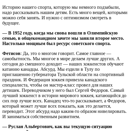
Историю нашего спорта, которую мы немного подзабыли,
надо рассказывать нашим детям. Есть много вещей, которыми
можно себя занять. И нужно с оптимизмом смотреть в
будущее.
— В 1952 году, когда мы снова вошли в Олимпийскую
семью, в общекомандном зачете мы заняли второе место.
Настолько мощным был ресурс советского спорта.
Фетисов
: Да, это о многом говорит. Самое главное —
самобытность. Мы многое в мире делаем лучше других. А
сегодня до смешного доходит — наших хоккеистов обучают
катанию канадцы. Абсурд. Мы ездили в Тулу по
приглашению губернатора Тульской области на спортивный
праздник. И Федерация хоккея привезла канадского
специалиста, чтобы он мастер-класс провел для наших
детишек. Переводчиком у него был Сергей Федоров. Самый
лучший хоккеист в истории мирового хоккея, катающийся до
сих пор лучше всех. Канадец что-то рассказывает, а Федоров,
который может лучше всех показать, как это делается,
переводит. Этот абсурд надо каким-то образом нивелировать.
И заниматься собственным развитием.
— Руслан Альбертович, как вы текущую ситуацию