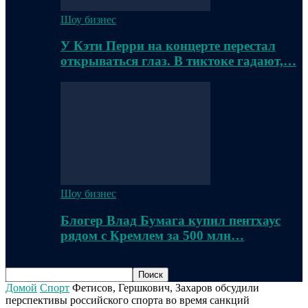
Шоу бизнес
У Кэти Перри на концерте перестал
открываться глаз. В тиктоке гадают,…
Шоу бизнес
Блогер Влад Бумага купил пентхаус
рядом с Кремлем за 500 млн…
Домой
Спорт
Фетисов, Гершкович, Захаров обсудили
перспективы российского спорта во время санкций