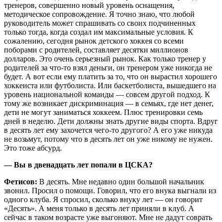
тренеров, совершенно новый уровень оснащения,
методическое сопровождение. Я точно знаю, что любой
руководитель может спрашивать со своих подчиненных
только тогда, когда создал им максимальные условия. К
сожалению, сегодня рынок детского хоккея со всеми
поборами с родителей, составляет десятки миллионов
долларов. Это очень серьезный рынок. Как только тренер у
родителей за что-то взял деньги, он тренером уже никогда не
будет. А вот если ему платить за то, что он вырастил хорошего
хоккеиста или футболиста. Или баскетболиста, вышедшего на
уровень национальной команды — совсем другой подход. К
тому же возникает дискриминация — в семьях, где нет денег,
дети не могут заниматься хоккеем. Плюс тренировки семь
дней в неделю. Дети должны знать другие виды спорта. Вдруг
в десять лет ему захочется чего-то другого? А его уже никуда
не возьмут, потому что в десять лет он уже никому не нужен.
Это тоже абсурд.
— Вы в двенадцать лет попали в ЦСКА?
Фетисов:
В десять. Мне недавно один большой начальник
звонил. Просил о помощи. Говорил, что его внука выгнали из
одного клуба. Я спросил, сколько внуку лет — он говорит
«Десять». А меня только в десять лет приняли в клуб. А
сейчас в таком возрасте уже выгоняют. Мне не дадут соврать