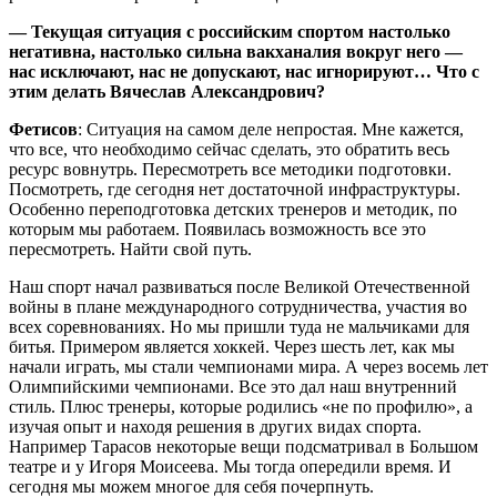
— Текущая ситуация с российским спортом настолько
негативна, настолько сильна вакханалия вокруг него —
нас исключают, нас не допускают, нас игнорируют… Что с
этим делать Вячеслав Александрович?
Фетисов
: Ситуация на самом деле непростая. Мне кажется,
что все, что необходимо сейчас сделать, это обратить весь
ресурс вовнутрь. Пересмотреть все методики подготовки.
Посмотреть, где сегодня нет достаточной инфраструктуры.
Особенно переподготовка детских тренеров и методик, по
которым мы работаем. Появилась возможность все это
пересмотреть. Найти свой путь.
Наш спорт начал развиваться после Великой Отечественной
войны в плане международного сотрудничества, участия во
всех соревнованиях. Но мы пришли туда не мальчиками для
битья. Примером является хоккей. Через шесть лет, как мы
начали играть, мы стали чемпионами мира. А через восемь лет
Олимпийскими чемпионами. Все это дал наш внутренний
стиль. Плюс тренеры, которые родились «не по профилю», а
изучая опыт и находя решения в других видах спорта.
Например Тарасов некоторые вещи подсматривал в Большом
театре и у Игоря Моисеева. Мы тогда опередили время. И
сегодня мы можем многое для себя почерпнуть.