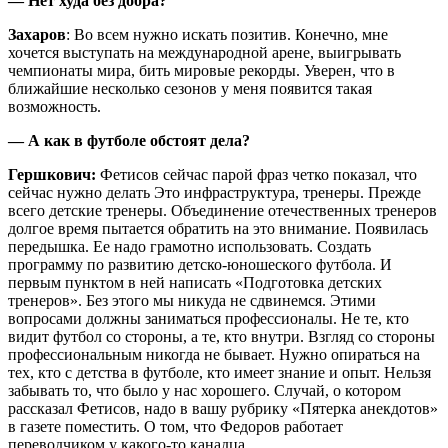
— Нет худа без добра?
Захаров
: Во всем нужно искать позитив. Конечно, мне
хочется выступать на международной арене, выигрывать
чемпионаты мира, бить мировые рекорды. Уверен, что в
ближайшие несколько сезонов у меня появится такая
возможность.
— А как в футболе обстоят дела?
Гершкович:
Фетисов сейчас парой фраз четко показал, что
сейчас нужно делать Это инфраструктура, тренеры. Прежде
всего детские тренеры. Объединение отечественных тренеров
долгое время пытается обратить на это внимание. Появилась
передышка. Ее надо грамотно использовать. Создать
программу по развитию детско-юношеского футбола. И
первым пунктом в ней написать «Подготовка детских
тренеров». Без этого мы никуда не сдвинемся. Этими
вопросами должны заниматься профессионалы. Не те, кто
видит футбол со стороны, а те, кто внутри. Взгляд со стороны
профессиональным никогда не бывает. Нужно опираться на
тех, кто с детства в футболе, кто имеет знание и опыт. Нельзя
забывать то, что было у нас хорошего. Случай, о котором
рассказал Фетисов, надо в вашу рубрику «Пятерка анекдотов»
в газете поместить. О том, что Федоров работает
переводчиком у какого-то канадца.