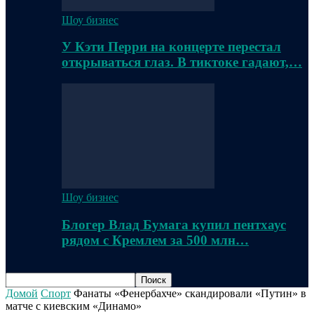
Шоу бизнес
У Кэти Перри на концерте перестал
открываться глаз. В тиктоке гадают,…
Шоу бизнес
Блогер Влад Бумага купил пентхаус
рядом с Кремлем за 500 млн…
Домой
Спорт
Фанаты «Фенербахче» скандировали «Путин» в
матче с киевским «Динамо»