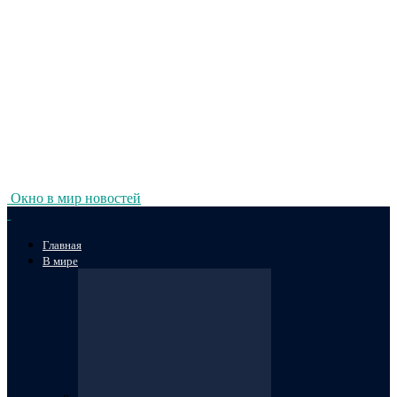
Окно в мир новостей
Главная
В мире