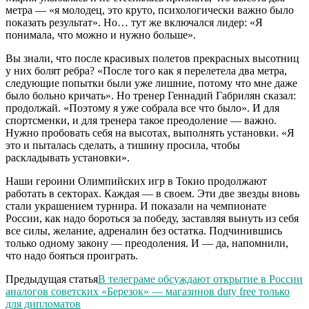
метра — «я молодец, это круто, психологически важно было
показать результат». Но… тут же включался лидер: «Я
понимала, что можно и нужно больше».
Вы знали, что после красивых полетов прекрасных высотниц
у них болят ребра? «После того как я перелетела два метра,
следующие попытки были уже лишние, потому что мне даже
было больно кричать». Но тренер Геннадий Габрилян сказал:
продолжай. «Поэтому я уже собрала все что было». И для
спортсменки, и для тренера такое преодоление — важно.
Нужно пробовать себя на высотах, выполнять установки. «Я
это и пыталась сделать, а тишину просила, чтобы
раскладывать установки».
Наши героини Олимпийских игр в Токио продолжают
работать в секторах. Каждая — в своем. Эти две звезды вновь
стали украшением турнира. И показали на чемпионате
России, как надо бороться за победу, заставляя вынуть из себя
все силы, желание, адреналин без остатка. Подчинившись
только одному закону — преодоления. И — да, напомнили,
что надо бояться проиграть.
Предыдущая статья
В телеграме обсуждают открытие в России
аналогов советских «Березок» — магазинов duty free только
для дипломатов