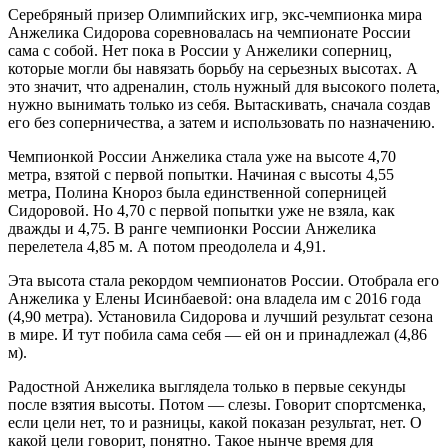
Серебряный призер Олимпийских игр, экс-чемпионка мира
Анжелика Сидорова соревновалась на чемпионате России
сама с собой. Нет пока в России у Анжелики соперниц,
которые могли бы навязать борьбу на серьезных высотах. А
это значит, что адреналин, столь нужный для высокого полета,
нужно вынимать только из себя. Вытаскивать, сначала создав
его без соперничества, а затем и использовать по назначению.
Чемпионкой России Анжелика стала уже на высоте 4,70
метра, взятой с первой попытки. Начиная с высоты 4,55
метра, Полина Кнороз была единственной соперницей
Сидоровой. Но 4,70 с первой попытки уже не взяла, как
дважды и 4,75. В ранге чемпионки России Анжелика
перелетела 4,85 м. А потом преодолела и 4,91.
Эта высота стала рекордом чемпионатов России. Отобрала его
Анжелика у Елены Исинбаевой: она владела им с 2016 года
(4,90 метра). Установила Сидорова и лучший результат сезона
в мире. И тут побила сама себя — ей он и принадлежал (4,86
м).
Радостной Анжелика выглядела только в первые секунды
после взятия высоты. Потом — слезы. Говорит спортсменка,
если цели нет, то и разницы, какой показан результат, нет. О
какой цели говорит, понятно. Такое нынче время для