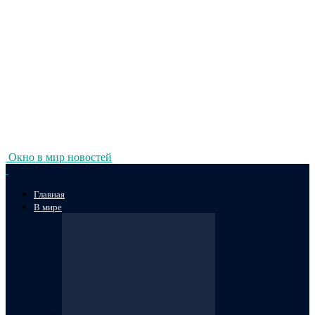
Окно в мир новостей
Главная
В мире