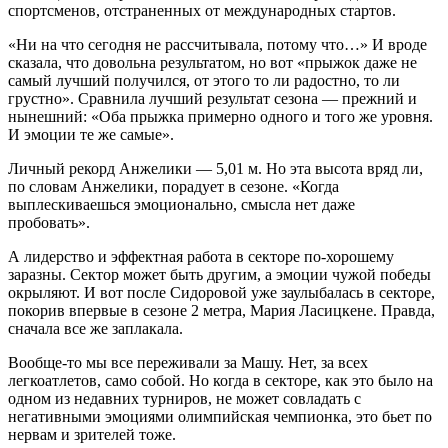
спортсменов, отстраненных от международных стартов.
«Ни на что сегодня не рассчитывала, потому что…» И вроде
сказала, что довольна результатом, но вот «прыжок даже не
самый лучший получился, от этого то ли радостно, то ли
грустно». Сравнила лучший результат сезона — прежний и
нынешний: «Оба прыжка примерно одного и того же уровня.
И эмоции те же самые».
Личный рекорд Анжелики — 5,01 м. Но эта высота вряд ли,
по словам Анжелики, порадует в сезоне. «Когда
выплескиваешься эмоционально, смысла нет даже
пробовать».
А лидерство и эффектная работа в секторе по-хорошему
заразны. Сектор может быть другим, а эмоции чужой победы
окрыляют. И вот после Сидоровой уже заулыбалась в секторе,
покорив впервые в сезоне 2 метра, Мария Ласицкене. Правда,
сначала все же заплакала.
Вообще-то мы все переживали за Машу. Нет, за всех
легкоатлетов, само собой. Но когда в секторе, как это было на
одном из недавних турниров, не может совладать с
негативными эмоциями олимпийская чемпионка, это бьет по
нервам и зрителей тоже.