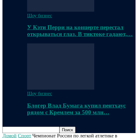
Шоу бизнес
У Кэти Перри на концерте перестал
открываться глаз. В тиктоке гадают,…
Шоу бизнес
Блогер Влад Бумага купил пентхаус
рядом с Кремлем за 500 млн…
Домой
Спорт
Чемпионат России по легкой атлетике в