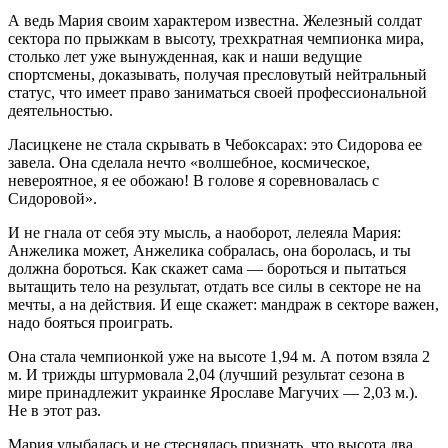
А ведь Мария своим характером известна. Железный солдат
сектора по прыжкам в высоту, трехкратная чемпионка мира,
столько лет уже вынужденная, как и наши ведущие
спортсмены, доказывать, получая пресловутый нейтральный
статус, что имеет право заниматься своей профессиональной
деятельностью.
Ласицкене не стала скрывать в Чебоксарах: это Сидорова ее
завела. Она сделала нечто «волшебное, космическое,
невероятное, я ее обожаю! В голове я соревновалась с
Сидоровой».
И не гнала от себя эту мысль, а наоборот, лелеяла Мария:
Анжелика может, Анжелика собралась, она боролась, и ты
должна бороться. Как скажет сама — бороться и пытаться
вытащить тело на результат, отдать все силы в секторе не на
мечты, а на действия. И еще скажет: мандраж в секторе важен,
надо бояться проиграть.
Она стала чемпионкой уже на высоте 1,94 м. А потом взяла 2
м. И трижды штурмовала 2,04 (лучший результат сезона в
мире принадлежит украинке Ярославе Магучих — 2,03 м.).
Не в этот раз.
Мария улыбалась и не стеснялась признать, что высота два