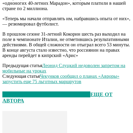
«одноногих 40-летних Марадон», которым платили в нашей
стране по 2 миллиона.
«Теперь мы начали отправлять им, набравшись опыта от них»,
— резюмировал футболист.
В прошлом сезоне 31-летний Кокорин шесть раз выходил на
поле в чемпионате Италии, не отметившись результативными
действиями. В общей сложности он отыграл всего 53 минуты.
В конце августа стало известно, что россиянин на правах
аренды перейдет в кипрский «Арис»
Предыдущая статья
Леонид Слуцкий недоволен запретом на
мобильные на уроках
Следующая статья
Чекунков сообщил о планах «Авроры»
запустить еще 75 льготных маршрутов
ЭТО МОЖЕТ БЫТЬ ИНТЕРЕСНО
ЕЩЕ ОТ
АВТОРА