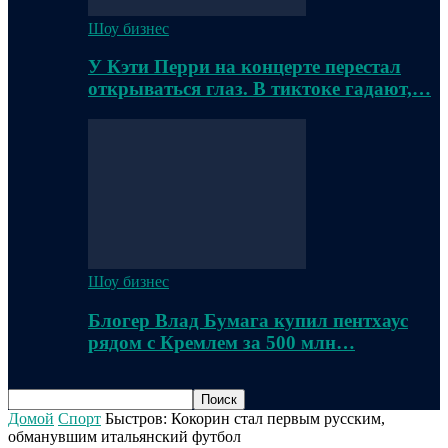
Шоу бизнес
У Кэти Перри на концерте перестал
открываться глаз. В тиктоке гадают,…
Шоу бизнес
Блогер Влад Бумага купил пентхаус
рядом с Кремлем за 500 млн…
Домой
Спорт
Быстров: Кокорин стал первым русским,
обманувшим итальянский футбол