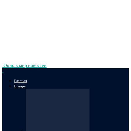
Окно в мир новостей
Главная
В мире