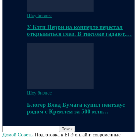
Шоу бизнес
У Кэти Перри на концерте перестал
открываться глаз. В тиктоке гадают,…
Шоу бизнес
Блогер Влад Бумага купил пентхаус
рядом с Кремлем за 500 млн…
Домой
Советы
Подготовка к ЕГЭ онлайн: современные