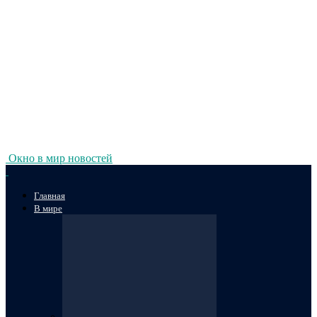
Окно в мир новостей
Главная
В мире