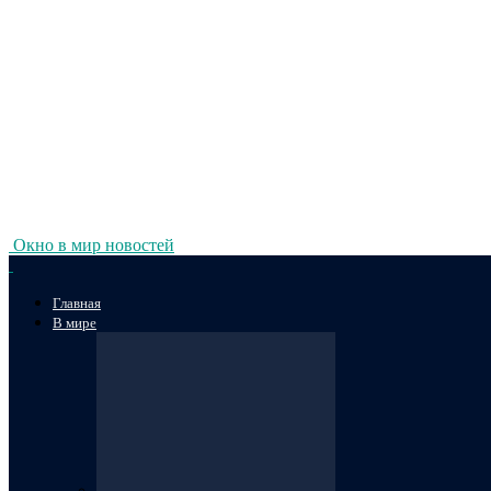
Окно в мир новостей
Главная
В мире