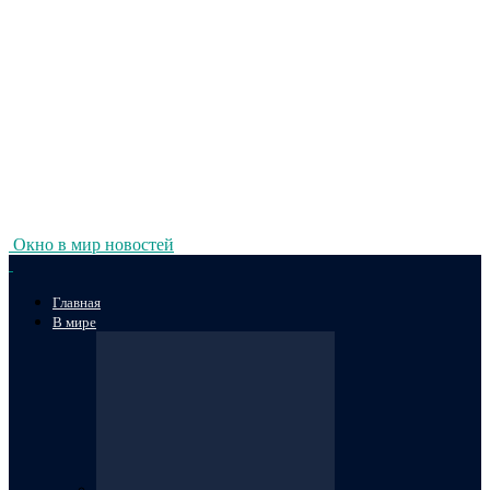
Окно в мир новостей
Главная
В мире