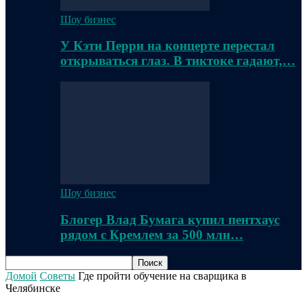
Шоу бизнес
У Кэти Перри на концерте перестал
открываться глаз. В тиктоке гадают,…
Шоу бизнес
Блогер Влад Бумага купил пентхаус
рядом с Кремлем за 500 млн…
Домой
Советы
Где пройти обучение на сварщика в
Челябинске