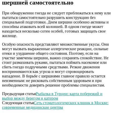
шершней самостоятельно
При обнаружении гнезда не следует приближаться к нему или
пытаться самостоятельно разрушить конструкцию без
специальной подготовки. Днем шершни особенно активны и
способны атаковать всей колонией. В одном гнезде может
находиться несколько сотен особей, готовых защищать свое
жилище.
Особую опасность представляют множественные укусы. Они
могут вызвать выраженные аллергические реакции, сильные
отеки и ухудшение общего состояния. Поэтому, если на
участке замечены шершни, важно сохранять спокойствие. Не
стоит размахивать руками, пытаться поймать насекомое или
сбить гнездо подручными средствами. Резкие движения
воспринимаются как угроза и могут спровоцировать
нападение. В борьбе с шершнями главное правило остается
неизменным: не рисковать собственным здоровьем и при
необходимости доверять решение проблемы специалистам.
Предыдущая статья
Рыбалка в Турции: карта побережий и
выбор между берегом и катером
Следующая статья
Сеть стоматологических клиник в Москве:
современные медицинские центры