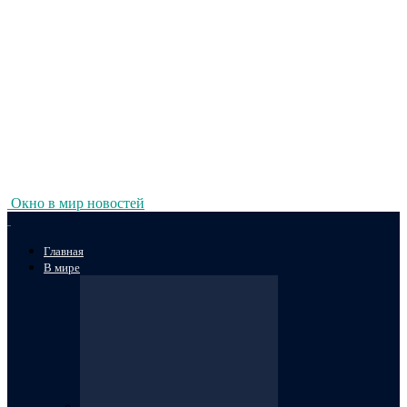
Окно в мир новостей
Главная
В мире