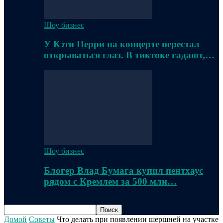
Шоу бизнес
У Кэти Перри на концерте перестал
открываться глаз. В тиктоке гадают,…
Шоу бизнес
Блогер Влад Бумага купил пентхаус
рядом с Кремлем за 500 млн…
Домой
Советы
Что делать при появлении шершней на участке