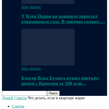
Шоу бизнес
У Кэти Перри на концерте перестал
открываться глаз. В тиктоке гадают,…
Шоу бизнес
Блогер Влад Бумага купил пентхаус
рядом с Кремлем за 500 млн…
Домой
Советы
Что делать, если в квартире жарко
Советы