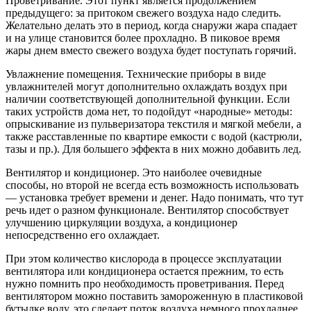
Проветривание. Этот пункт является продолжением
предыдущего: за притоком свежего воздуха надо следить.
Желательно делать это в период, когда снаружи жара спадает
и на улице становится более прохладно. В пиковое время
жары днем вместо свежего воздуха будет поступать горячий.
Увлажнение помещения. Технические приборы в виде
увлажнителей могут дополнительно охлаждать воздух при
наличии соответствующей дополнительной функции. Если
таких устройств дома нет, то подойдут «народные» методы:
опрыскивание из пульверизатора текстиля и мягкой мебели, а
также расставленные по квартире емкости с водой (кастрюли,
тазы и пр.). Для большего эффекта в них можно добавить лед.
Вентилятор и кондиционер. Это наиболее очевидные
способы, но второй не всегда есть возможность использовать
— установка требует времени и денег. Надо понимать, что тут
речь идет о разном функционале. Вентилятор способствует
улучшению циркуляции воздуха, а кондиционер
непосредственно его охлаждает.
При этом количество кислорода в процессе эксплуатации
вентилятора или кондиционера остается прежним, то есть
нужно помнить про необходимость проветривания. Перед
вентилятором можно поставить замороженную в пластиковой
бутылке воду, это сделает поток воздуха немного прохладнее.