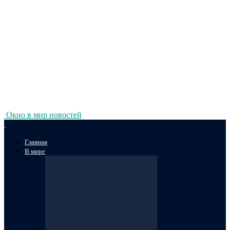
Окно в мир новостей
Главная
В мире