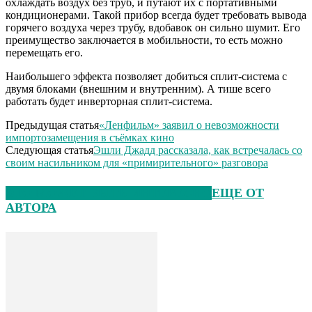
охлаждать воздух без труб, и путают их с портативными
кондиционерами. Такой прибор всегда будет требовать вывода
горячего воздуха через трубу, вдобавок он сильно шумит. Его
преимущество заключается в мобильности, то есть можно
перемещать его.
Наибольшего эффекта позволяет добиться сплит-система с
двумя блоками (внешним и внутренним). А тише всего
работать будет инверторная сплит-система.
Предыдущая статья
«Ленфильм» заявил о невозможности
импортозамещения в съёмках кино
Следующая статья
Эшли Джадд рассказала, как встречалась со
своим насильником для «примирительного» разговора
ЭТО МОЖЕТ БЫТЬ ИНТЕРЕСНО
ЕЩЕ ОТ
АВТОРА