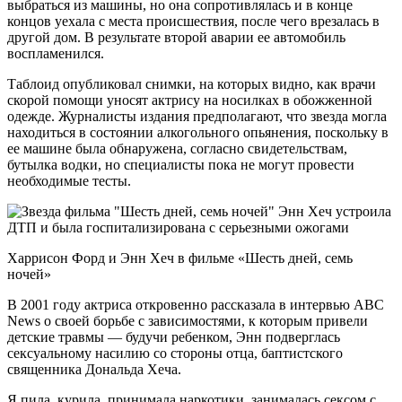
выбраться из машины, но она сопротивлялась и в конце
концов уехала с места происшествия, после чего врезалась в
другой дом. В результате второй аварии ее автомобиль
воспламенился.
Таблоид опубликовал снимки, на которых видно, как врачи
скорой помощи уносят актрису на носилках в обожженной
одежде. Журналисты издания предполагают, что звезда могла
находиться в состоянии алкогольного опьянения, поскольку в
ее машине была обнаружена, согласно свидетельствам,
бутылка водки, но специалисты пока не могут провести
необходимые тесты.
Харрисон Форд и Энн Хеч в фильме «Шесть дней, семь
ночей»
В 2001 году актриса откровенно рассказала в интервью ABC
News о своей борьбе с зависимостями, к которым привели
детские травмы — будучи ребенком, Энн подверглась
сексуальному насилию со стороны отца, баптистского
священника Дональда Хеча.
Я пила, курила, принимала наркотики, занималась сексом с