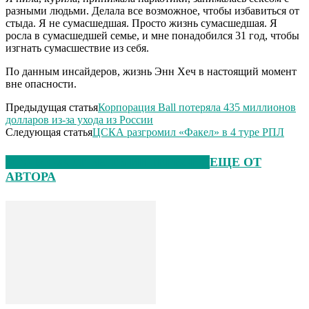
разными людьми. Делала все возможное, чтобы избавиться от
стыда. Я не сумасшедшая. Просто жизнь сумасшедшая. Я
росла в сумасшедшей семье, и мне понадобился 31 год, чтобы
изгнать сумасшествие из себя.
По данным инсайдеров, жизнь Энн Хеч в настоящий момент
вне опасности.
Предыдущая статья
Корпорация Ball потеряла 435 миллионов
долларов из-за ухода из России
Следующая статья
ЦСКА разгромил «Факел» в 4 туре РПЛ
ЭТО МОЖЕТ БЫТЬ ИНТЕРЕСНО
ЕЩЕ ОТ
АВТОРА