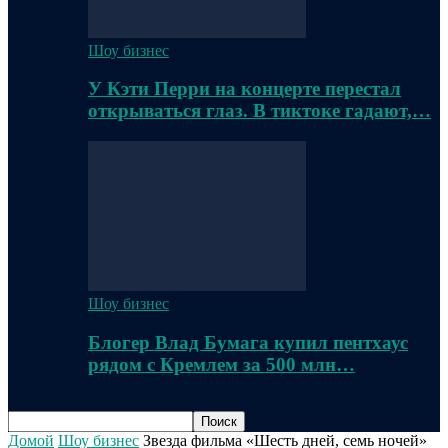
Шоу бизнес
У Кэти Перри на концерте перестал
открываться глаз. В тиктоке гадают,…
Шоу бизнес
Блогер Влад Бумага купил пентхаус
рядом с Кремлем за 500 млн…
Домой
Шоу бизнес
Звезда фильма «Шесть дней, семь ночей»