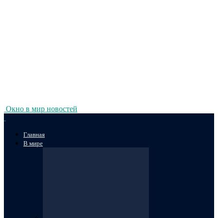
Окно в мир новостей
Главная
В мире