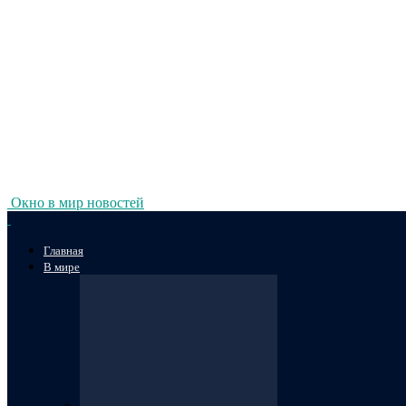
Окно в мир новостей
Главная
В мире