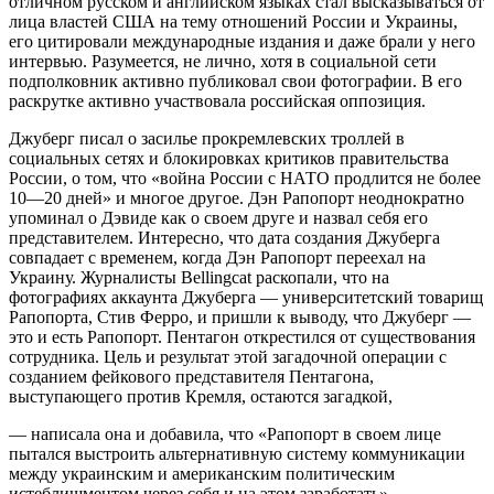
отличном русском и английском языках стал высказываться от
лица властей США на тему отношений России и Украины,
его цитировали международные издания и даже брали у него
интервью. Разумеется, не лично, хотя в социальной сети
подполковник активно публиковал свои фотографии. В его
раскрутке активно участвовала российская оппозиция.
Джуберг писал о засилье прокремлевских троллей в
социальных сетях и блокировках критиков правительства
России, о том, что «война России с НАТО продлится не более
10—20 дней» и многое другое. Дэн Рапопорт неоднократно
упоминал о Дэвиде как о своем друге и назвал себя его
представителем. Интересно, что дата создания Джуберга
совпадает с временем, когда Дэн Рапопорт переехал на
Украину. Журналисты Bellingcat раскопали, что на
фотографиях аккаунта Джуберга — университетский товарищ
Рапопорта, Стив Ферро, и пришли к выводу, что Джуберг —
это и есть Рапопорт. Пентагон открестился от существования
сотрудника. Цель и результат этой загадочной операции с
созданием фейкового представителя Пентагона,
выступающего против Кремля, остаются загадкой,
— написала она и добавила, что «Рапопорт в своем лице
пытался выстроить альтернативную систему коммуникации
между украинским и американским политическим
истеблишментом через себя и на этом заработать».