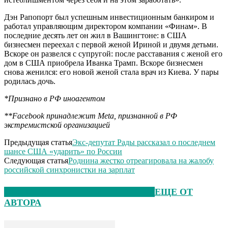
Дэн Рапопорт был успешным инвестиционным банкиром и
работал управляющим директором компании «Финам». В
последние десять лет он жил в Вашингтоне: в США
бизнесмен переехал с первой женой Ириной и двумя детьми.
Вскоре он развелся с супругой: после расставания с женой его
дом в США приобрела Иванка Трамп. Вскоре бизнесмен
снова женился: его новой женой стала врач из Киева. У пары
родилась дочь.
*Признано в РФ иноагентом
**Facebook принадлежит Meta, признанной в РФ
экстремистской организацией
Предыдущая статья
Экс-депутат Рады рассказал о последнем
шансе США «ударить» по России
Следующая статья
Роднина жестко отреагировала на жалобу
российской синхронистки на зарплат
ЭТО МОЖЕТ БЫТЬ ИНТЕРЕСНО
ЕЩЕ ОТ
АВТОРА