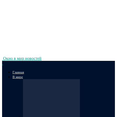
Окно в мир новостей
Главная
В мире