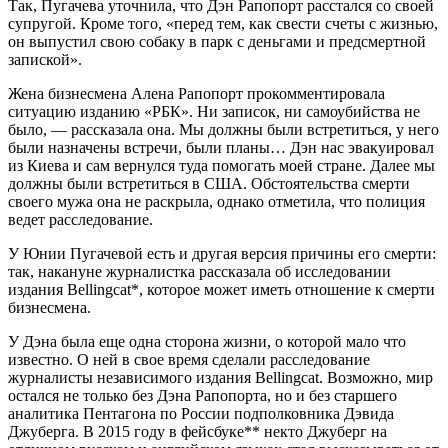
Так, Пугачева уточнила, что Дэн Рапопорт расстался со своей
супругой. Кроме того, «перед тем, как свести счеты с жизнью,
он выпустил свою собаку в парк с деньгами и предсмертной
запиской».
Жена бизнесмена Алена Рапопорт прокомментировала
ситуацию изданию «РБК». Ни записок, ни самоубийства не
было, — рассказала она. Мы должны были встретиться, у него
были назначены встречи, были планы… Дэн нас эвакуировал
из Киева и сам вернулся туда помогать моей стране. Далее мы
должны были встретиться в США. Обстоятельства смерти
своего мужа она не раскрыла, однако отметила, что полиция
ведет расследование.
У Юнии Пугачевой есть и другая версия причины его смерти:
так, накануне журналистка рассказала об исследовании
издания Bellingсat*, которое может иметь отношение к смерти
бизнесмена.
У Дэна была еще одна сторона жизни, о которой мало что
известно. О ней в свое время сделали расследование
журналисты независимого издания Bellingcat. Возможно, мир
остался не только без Дэна Рапопорта, но и без старшего
аналитика Пентагона по России подполковника Дэвида
Джуберга. В 2015 году в фейсбуке** некто Джуберг на