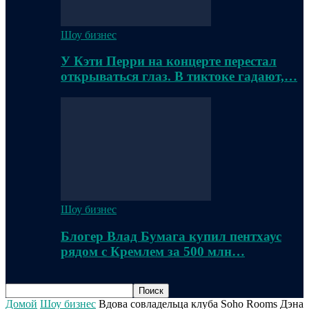
Шоу бизнес
У Кэти Перри на концерте перестал
открываться глаз. В тиктоке гадают,…
Шоу бизнес
Блогер Влад Бумага купил пентхаус
рядом с Кремлем за 500 млн…
Домой
Шоу бизнес
Вдова совладельца клуба Soho Rooms Дэна