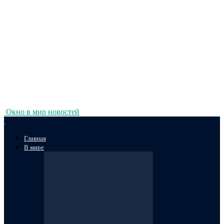
Окно в мир новостей
Главная
В мире