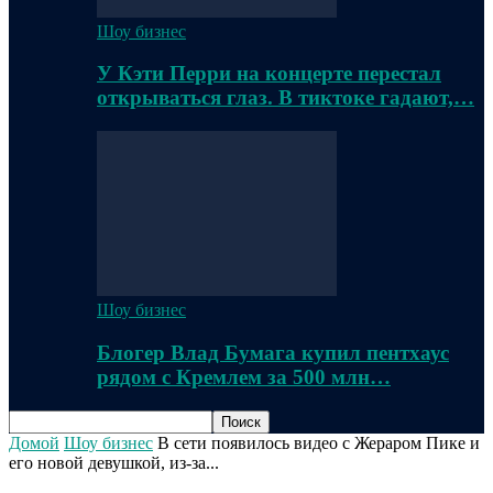
Шоу бизнес
У Кэти Перри на концерте перестал
открываться глаз. В тиктоке гадают,…
Шоу бизнес
Блогер Влад Бумага купил пентхаус
рядом с Кремлем за 500 млн…
Домой
Шоу бизнес
В сети появилось видео с Жераром Пике и
его новой девушкой, из-за...