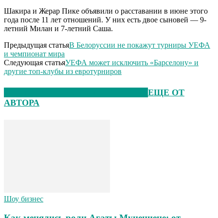
Шакира и Жерар Пике объявили о расставании в июне этого
года после 11 лет отношений. У них есть двое сыновей — 9-
летний Милан и 7-летний Саша.
Предыдущая статья
В Белоруссии не покажут турниры УЕФА
и чемпионат мира
Следующая статья
УЕФА может исключить «Барселону» и
другие топ-клубы из евротурниров
ЭТО МОЖЕТ БЫТЬ ИНТЕРЕСНО
ЕЩЕ ОТ
АВТОРА
Шоу бизнес
Как менялись роли Агаты Муцениеце: от