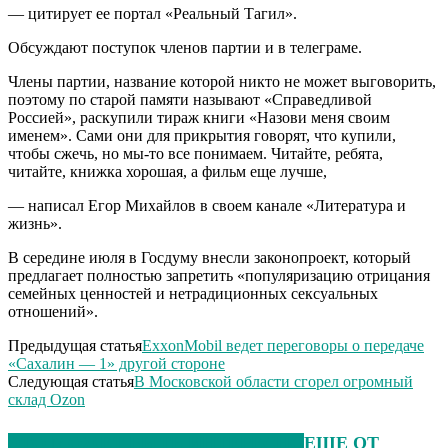
— цитирует ее портал «Реальный Тагил».
Обсуждают поступок членов партии и в телеграме.
Члены партии, название которой никто не может выговорить,
поэтому по старой памяти называют «Справедливой
Россией», раскупили тираж книги «Назови меня своим
именем». Сами они для прикрытия говорят, что купили,
чтобы сжечь, но мы-то все понимаем. Читайте, ребята,
читайте, книжка хорошая, а фильм еще лучше,
— написал Егор Михайлов в своем канале «Литература и
жизнь».
В середине июля в Госдуму внесли законопроект, который
предлагает полностью запретить «популяризацию отрицания
семейных ценностей и нетрадиционных сексуальных
отношений».
Предыдущая статья
ExxonMobil ведет переговоры о передаче
«Сахалин — 1» другой стороне
Следующая статья
В Московской области сгорел огромный
склад Ozon
ЭТО МОЖЕТ БЫТЬ ИНТЕРЕСНО
ЕЩЕ ОТ