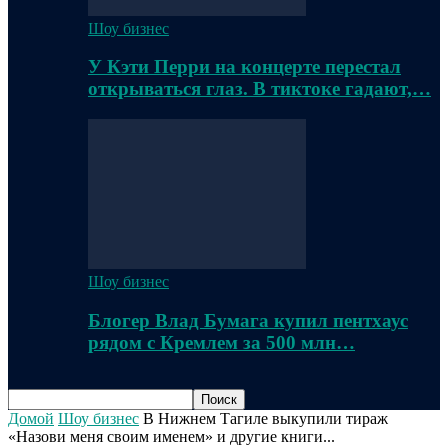
Шоу бизнес
У Кэти Перри на концерте перестал
открываться глаз. В тиктоке гадают,…
Шоу бизнес
Блогер Влад Бумага купил пентхаус
рядом с Кремлем за 500 млн…
Домой
Шоу бизнес
В Нижнем Тагиле выкупили тираж
«Назови меня своим именем» и другие книги...