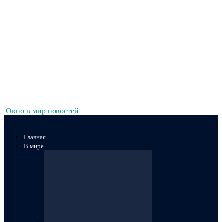
Окно в мир новостей
Главная
В мире