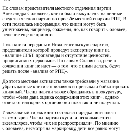
По словам представителя местного отделения партии
Александра Соловьева, книги были выкуплены на личные
средства членов партии по просьбе местной епархии РПЦ. В
сети появилась информация, что книги могут быть
уничтожены, например, сожжены, но, как говорит Соловьев,
решение еще не принято.
Пока книги переданы в Нижнетагильскую епархию,
представители которой проведут экспертизу книг на
«наличие ЛГБТ-пропаганды и отсутствие ценностей,
продвигаемых церковью». По словам Соловьева, речи о
сожжении книг не идет — о том, что с ними делать, будут
решать после «анализа от РПЦ».
До этого местные активисты также требовали у магазина
убрать данные книги с прилавков и призывали бойкотировать
книжный. Члены партии также обращались в прокуратуру,
чтобы «была дана оценка содержания этих книг», однако
ответа от надзорных органов они пока так и не получили.
Изначальный тираж книг составлял порядка пяти тысяч
экземпляров. Члены партии скупили несколько сотен
экземпляров, чтобы «их не распространяли». По мнению
Соловьева, несмотря на маркировку, дети все равно могут