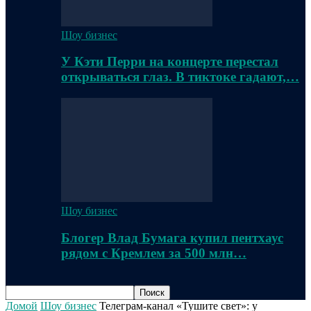
Шоу бизнес
У Кэти Перри на концерте перестал
открываться глаз. В тиктоке гадают,…
Шоу бизнес
Блогер Влад Бумага купил пентхаус
рядом с Кремлем за 500 млн…
Домой
Шоу бизнес
Телеграм-канал «Тушите свет»: у