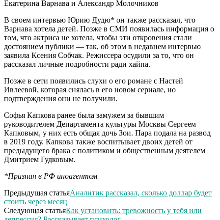
Екатерина Варнава и Александр Молочников
В своем интервью Юрию Дудю* он также рассказал, что
Варнава хотела детей. Позже в СМИ появилась информация о
том, что актриса не хотела, чтобы эти откровения стали
достоянием публики — так, об этом в недавнем интервью
заявила Ксения Собчак. Режиссера осудили за то, что он
рассказал личные подробности ради хайпа.
Позже в сети появились слухи о его романе с Настей
Ивлеевой, которая снялась в его новом сериале, но
подтверждения они не получили.
Софья Капкова ранее была замужем за бывшим
руководителем Департамента культуры Москвы Сергеем
Капковым, у них есть общая дочь Зои. Пара подала на развод
в 2019 году. Капкова также воспитывает двоих детей от
предыдущего брака с политиком и общественным деятелем
Дмитрием Гудковым.
*Признан в РФ иноагентом
Предыдущая статья
Аналитик рассказал, сколько доллар будет
стоить через месяц
Следующая статья
Как установить: тревожность у тебя или
депрессия? Рассказывает психолог