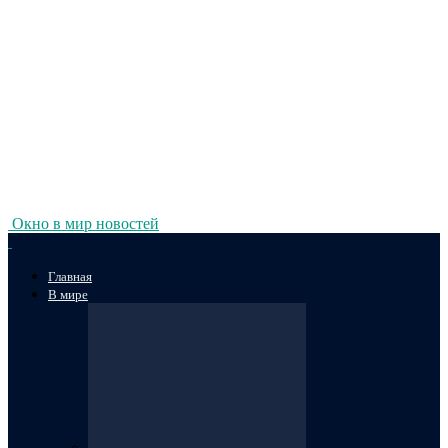
Окно в мир новостей
Главная
В мире