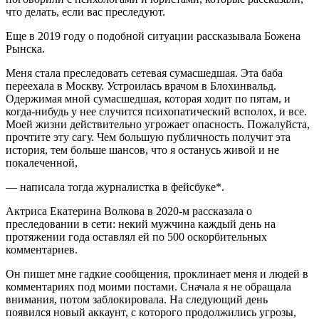
что делать, если вас преследуют.
Еще в 2019 году о подобной ситуации рассказывала Божена
Рынска.
Меня стала преследовать сетевая сумасшедшая. Эта баба
переехала в Москву. Устроилась врачом в Блохинвальд.
Одержимая мной сумасшедшая, которая ходит по пятам, и
когда-нибудь у нее случится психопатический всполох, и все.
Моей жизни действительно угрожает опасность. Пожалуйста,
прочтите эту сагу. Чем большую публичность получит эта
история, тем больше шансов, что я останусь живой и не
покалеченной,
— написала тогда журналистка в фейсбуке*.
Актриса Екатерина Волкова в 2020-м рассказала о
преследовании в сети: некий мужчина каждый день на
протяжении года оставлял ей по 500 оскорбительных
комментариев.
Он пишет мне гадкие сообщения, проклинает меня и людей в
комментариях под моими постами. Сначала я не обращала
внимания, потом заблокировала. На следующий день
появился новый аккаунт, с которого продолжились угрозы,