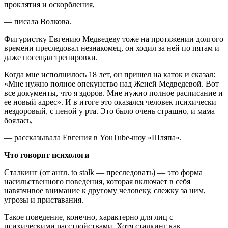
проклятия и оскорбления,
— писала Волкова.
Фигуристку Евгению Медведеву тоже на протяжении долгого
времени преследовал незнакомец, он ходил за ней по пятам и
даже посещал тренировки.
Когда мне исполнилось 18 лет, он пришел на каток и сказал:
«Мне нужно полное опекунство над Женей Медведевой. Вот
все документы, что я здоров. Мне нужно полное расписание и
ее новый адрес». И в итоге это оказался человек психически
нездоровый, с пеной у рта. Это было очень страшно, и мама
боялась,
— рассказывала Евгения в YouTube-шоу «Шляпа».
Что говорят психологи
Сталкинг (от англ. to stalk — преследовать) — это форма
насильственного поведения, которая включает в себя
навязчивое внимание к другому человеку, слежку за ним,
угрозы и приставания.
Такое поведение, конечно, характерно для лиц с
психическими расстройствами. Хотя сталкинг как