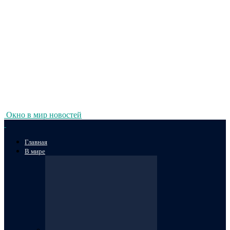
Окно в мир новостей
Главная
В мире