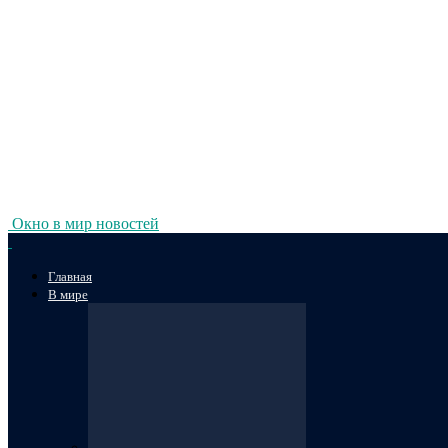
Окно в мир новостей
Главная
В мире