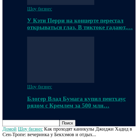
Шоу бизнес
У Кэти Перри на концерте перестал
открываться глаз. В тиктоке гадают,…
Шоу бизнес
Блогер Влад Бумага купил пентхаус
рядом с Кремлем за 500 млн…
Домой
Шоу бизнес
Как проходят каникулы Джиджи Хадид в
Сен-Тропе: вечеринка у Бекхэмов и отдых...