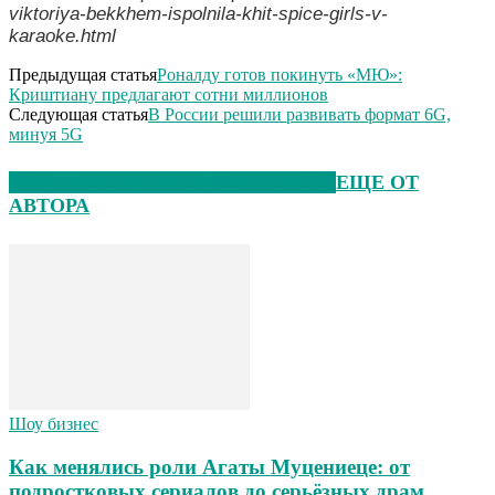
viktoriya-bekkhem-ispolnila-khit-spice-girls-v-
karaoke.html
Предыдущая статья
Роналду готов покинуть «МЮ»:
Криштиану предлагают сотни миллионов
Следующая статья
В России решили развивать формат 6G,
минуя 5G
ЭТО МОЖЕТ БЫТЬ ИНТЕРЕСНО
ЕЩЕ ОТ
АВТОРА
Шоу бизнес
Как менялись роли Агаты Муцениеце: от
подростковых сериалов до серьёзных драм