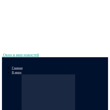
Окно в мир новостей
Главная
В мире