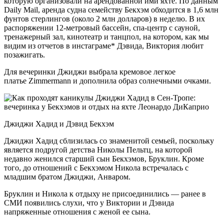
которую организовали на арендованной ими яхте. По данным
Daily Mail, аренда судна семейству Бекхэм обходится в 1,6 млн
фунтов стерлингов (около 2 млн долларов) в неделю. В их
распоряжении 12-метровый бассейн, спа-центр с сауной,
тренажерный зал, кинотеатр и танцпол, на котором, как мы
видим из отчетов в инстаграме* Дэвида, Виктория любит
позажигать.
Для вечеринки Джиджи выбрала кремовое легкое
платье Zimmermann и дополнила образ солнечными очками.
Джиджи Хадид и Дэвид Бекхэм
Джиджи Хадид сблизилась со знаменитой семьей, поскольку
является подругой детства Николы Пельтц, на которой
недавно женился старший сын Бекхэмов, Бруклин. Кроме
того, до отношений с Бекхэмом Никола встречалась с
младшим братом Джиджи, Анваром.
Бруклин и Никола к отдыху не присоединились — ранее в
СМИ появились слухи, что у Виктории и Дэвида
напряженные отношения с женой ее сына.