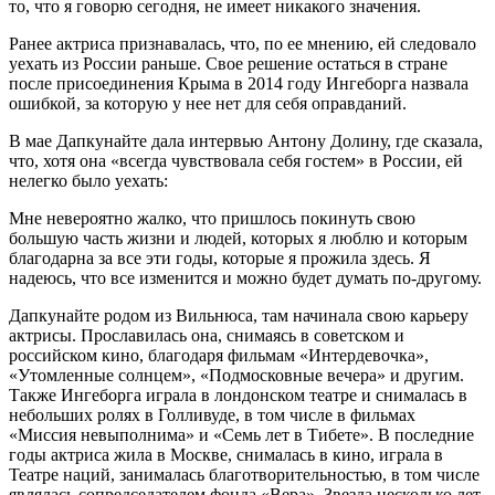
то, что я говорю сегодня, не имеет никакого значения.
Ранее актриса признавалась, что, по ее мнению, ей следовало
уехать из России раньше. Свое решение остаться в стране
после присоединения Крыма в 2014 году Ингеборга назвала
ошибкой, за которую у нее нет для себя оправданий.
В мае Дапкунайте дала интервью Антону Долину, где сказала,
что, хотя она «всегда чувствовала себя гостем» в России, ей
нелегко было уехать:
Мне невероятно жалко, что пришлось покинуть свою
большую часть жизни и людей, которых я люблю и которым
благодарна за все эти годы, которые я прожила здесь. Я
надеюсь, что все изменится и можно будет думать по-другому.
Дапкунайте родом из Вильнюса, там начинала свою карьеру
актрисы. Прославилась она, снимаясь в советском и
российском кино, благодаря фильмам «Интердевочка»,
«Утомленные солнцем», «Подмосковные вечера» и другим.
Также Ингеборга играла в лондонском театре и снималась в
небольших ролях в Голливуде, в том числе в фильмах
«Миссия невыполнима» и «Семь лет в Тибете». В последние
годы актриса жила в Москве, снималась в кино, играла в
Театре наций, занималась благотворительностью, в том числе
являлась сопредседателем фонда «Вера». Звезда несколько лет