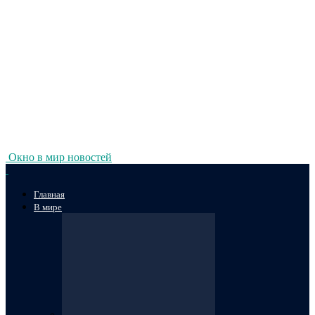
Окно в мир новостей
Главная
В мире