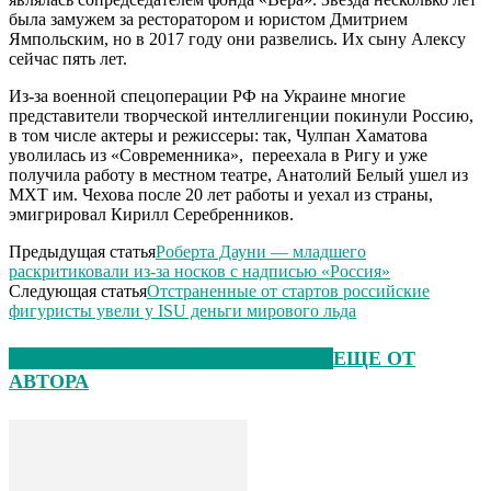
была замужем за ресторатором и юристом Дмитрием
Ямпольским, но в 2017 году они развелись. Их сыну Алексу
сейчас пять лет.
Из-за военной спецоперации РФ на Украине многие
представители творческой интеллигенции покинули Россию,
в том числе актеры и режиссеры: так, Чулпан Хаматова
уволилась из «Современника», переехала в Ригу и уже
получила работу в местном театре, Анатолий Белый ушел из
МХТ им. Чехова после 20 лет работы и уехал из страны,
эмигрировал Кирилл Серебренников.
Предыдущая статья
Роберта Дауни — младшего
раскритиковали из-за носков с надписью «Россия»
Следующая статья
Отстраненные от стартов российские
фигуристы увели у ISU деньги мирового льда
ЭТО МОЖЕТ БЫТЬ ИНТЕРЕСНО
ЕЩЕ ОТ
АВТОРА