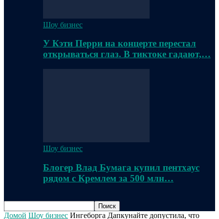
Шоу бизнес
У Кэти Перри на концерте перестал
открываться глаз. В тиктоке гадают,…
Шоу бизнес
Блогер Влад Бумага купил пентхаус
рядом с Кремлем за 500 млн…
Домой
Шоу бизнес
Ингеборга Дапкунайте допустила, что