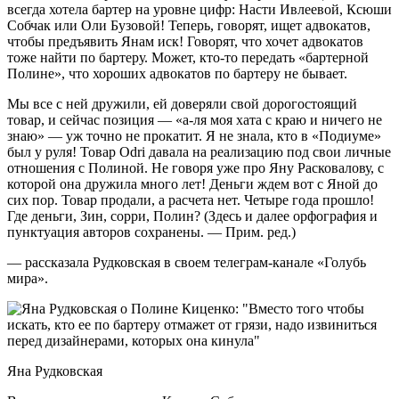
всегда хотела бартер на уровне цифр: Насти Ивлеевой, Ксюши
Собчак или Оли Бузовой! Теперь, говорят, ищет адвокатов,
чтобы предъявить Янам иск! Говорят, что хочет адвокатов
тоже найти по бартеру. Может, кто-то передать «бартерной
Полине», что хороших адвокатов по бартеру не бывает.
Мы все с ней дружили, ей доверяли свой дорогостоящий
товар, и сейчас позиция — «а-ля моя хата с краю и ничего не
знаю» — уж точно не прокатит. Я не знала, кто в «Подиуме»
был у руля! Товар Оdri давала на реализацию под свои личные
отношения с Полиной. Не говоря уже про Яну Расковалову, с
которой она дружила много лет! Деньги ждем вот с Яной до
сих пор. Товар продали, а расчета нет. Четыре года прошло!
Где деньги, Зин, сорри, Полин? (Здесь и далее орфография и
пунктуация авторов сохранены. — Прим. ред.)
— рассказала Рудковская в своем телеграм-канале «Голубь
мира».
Яна Рудковская