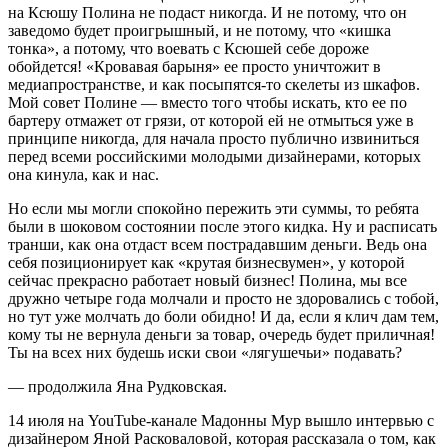
на Ксюшу Полина не подаст никогда. И не потому, что он
заведомо будет проигрышный, и не потому, что «кишка
тонка», а потому, что воевать с Ксюшей себе дороже
обойдется! «Кровавая барыня» ее просто уничтожит в
медиапространстве, и как посыпятся-то скелеты из шкафов.
Мой совет Полине — вместо того чтобы искать, кто ее по
бартеру отмажет от грязи, от которой ей не отмыться уже в
принципе никогда, для начала просто публично извиниться
перед всеми российскими молодыми дизайнерами, которых
она кинула, как и нас.
Но если мы могли спокойно пережить эти суммы, то ребята
были в шоковом состоянии после этого кидка. Ну и расписать
транши, как она отдаст всем пострадавшим деньги. Ведь она
себя позиционирует как «крутая бизнесвумен», у которой
сейчас прекрасно работает новый бизнес! Полина, мы все
дружно четыре года молчали и просто не здоровались с тобой,
но тут уже молчать до боли обидно! И да, если я клич дам тем,
кому ты не вернула деньги за товар, очередь будет приличная!
Ты на всех них будешь иски свои «лягушечьи» подавать?
— продолжила Яна Рудковская.
14 июля на YouTube-канале Мадонны Мур вышло интервью с
дизайнером Яной Расковаловой, которая рассказала о том, как