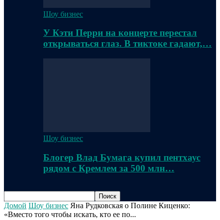
Шоу бизнес
У Кэти Перри на концерте перестал
открываться глаз. В тиктоке гадают,…
Шоу бизнес
Блогер Влад Бумага купил пентхаус
рядом с Кремлем за 500 млн…
Домой
Шоу бизнес
Яна Рудковская о Полине Киценко:
«Вместо того чтобы искать, кто ее по...