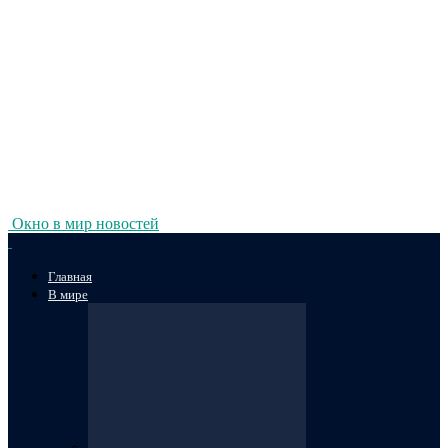
Окно в мир новостей
Главная
В мире