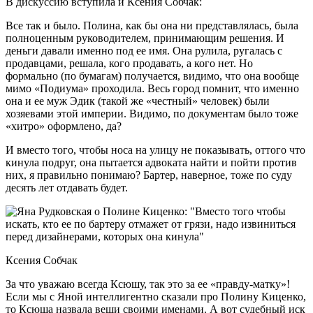
В дискуссию вступила и Ксения Собчак:
Все так и было. Полина, как бы она ни представлялась, была
полноценным руководителем, принимающим решения. И
деньги давали именно под ее имя. Она рулила, ругалась с
продавцами, решала, кого продавать, а кого нет. Но
формально (по бумагам) получается, видимо, что она вообще
мимо «Подиума» проходила. Весь город помнит, что именно
она и ее муж Эдик (такой же «честный» человек) были
хозяевами этой империи. Видимо, по документам было тоже
«хитро» оформлено, да?
И вместо того, чтобы носа на улицу не показывать, оттого что
кинула подруг, она пытается адвоката найти и пойти против
них, я правильно понимаю? Бартер, наверное, тоже по суду
десять лет отдавать будет.
Ксения Собчак
За что уважаю всегда Ксюшу, так это за ее «правду-матку»!
Если мы с Яной интеллигентно сказали про Полину Киценко,
то Ксюша назвала вещи своими именами. А вот судебный иск