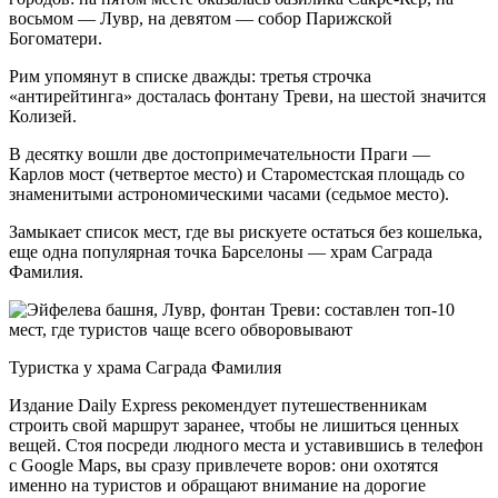
восьмом — Лувр, на девятом — собор Парижской
Богоматери.
Рим упомянут в списке дважды: третья строчка
«антирейтинга» досталась фонтану Треви, на шестой значится
Колизей.
В десятку вошли две достопримечательности Праги —
Карлов мост (четвертое место) и Староместская площадь со
знаменитыми астрономическими часами (седьмое место).
Замыкает список мест, где вы рискуете остаться без кошелька,
еще одна популярная точка Барселоны — храм Саграда
Фамилия.
Туристка у храма Саграда Фамилия
Издание Daily Express рекомендует путешественникам
строить свой маршрут заранее, чтобы не лишиться ценных
вещей. Стоя посреди людного места и уставившись в телефон
с Google Maps, вы сразу привлечете воров: они охотятся
именно на туристов и обращают внимание на дорогие