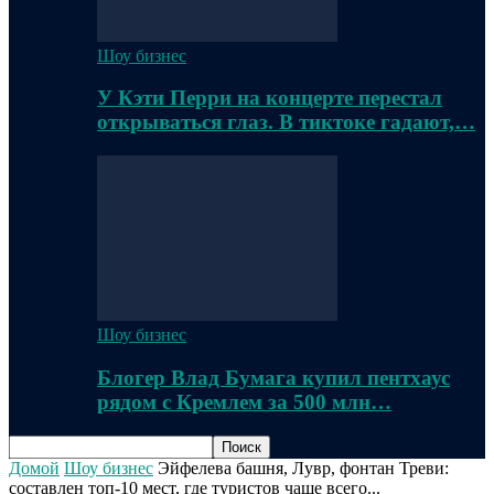
Шоу бизнес
У Кэти Перри на концерте перестал
открываться глаз. В тиктоке гадают,…
Шоу бизнес
Блогер Влад Бумага купил пентхаус
рядом с Кремлем за 500 млн…
Домой
Шоу бизнес
Эйфелева башня, Лувр, фонтан Треви:
составлен топ-10 мест, где туристов чаще всего...