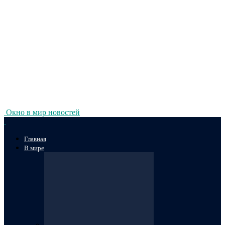
Окно в мир новостей
Главная
В мире